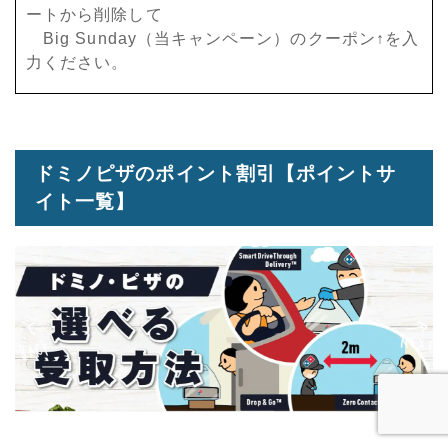
ートから削除して
Big Sunday（当キャンペーン）のクーポン↑を入
力ください。
ドミノピザのポイント割引【ポイントサ
イト一覧】