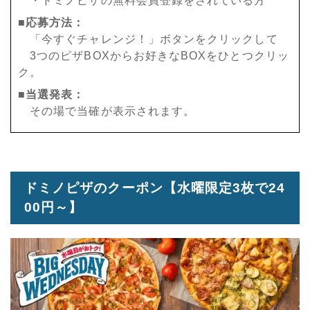
・ドミノピザの無料会員登録をされている方
■応募方法：
「今すぐチャレンジ！」ボタンをクリックして
3つのピザBOXからお好きなBOXをひとつクリッ
ク。
■当選発表：
その場で当確が表示されます。
ドミノピザのクーポン【水曜限定3枚で24
00円～】