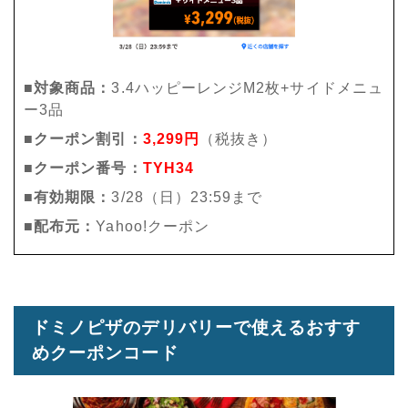
■対象商品：
3.4ハッピーレンジM2枚+サイドメニュ
ー3品
■クーポン割引：
3,299円
（税抜き）
■クーポン番号：
TYH34
■有効期限：
3/28（日）23:59まで
■配布元：
Yahoo!クーポン
ドミノピザのデリバリーで使えるおすす
めクーポンコード