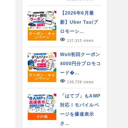
【2026年6月最
新】Uber Taxiプ
ロモーシ…
クーポン・キャ
ンペーン
137,315 views
Wolt初回クーポン
4000円分プロモコ
ード�…
クーポン・キャ
ンペーン
136,728 views
「はてブ」もAMP
対応！モバイルペ
ージを爆速表示
その他
さ…