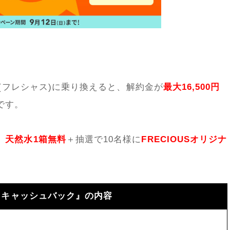
S(フレシャス)に乗り換えると、解約金が
最大16,500円
です。
、
天然水1箱無料
＋抽選で10名様に
FRECIOUSオリジナ
0円キャッシュバック』の内容