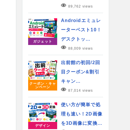
89,762 views
Androidエミュレ
ーターベスト10！
デスクトッ…
ガジェット
88,009 views
出前館の初回/2回
目クーポン&割引
キャン…
クーポン・キャ
ンペーン
87,014 views
使い方が簡単で処
理も速い！2D画像
を3D画像に変換…
デザイン