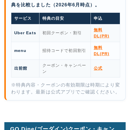
典を比較しました（2026年6月時点）。
サービス
特典の目安
申込
無料
Uber Eats
初回クーポン・割引
DL(PR)
無料
menu
招待コードで初回割引
DL(PR)
クーポン・キャンペー
出前館
公式
ン
※特典内容・クーポンの有効期限は時期により変
わります。最新は公式アプリでご確認ください。
GO Dine(ゴーダイン)クーポン・キャン