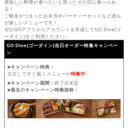
美味しい料理が食べたいと思ったその日に食べられ
る！
ご馳走がつまったお弁当やパーティーセットなど誰も
が嬉しいメニューです！
ぜひGOアプリからアカウントを作成してGO Dine(ゴ
ーダイン)をご利用ください↓
GO Dine(ゴーダイン)当日オーダー特集キャンペー
ン
■キャンペーン特典：
注文してすぐ届くメニューが
特集中
■キャンペーン期間：
終了日未定
■過去のキャンペーン特集抜粋：