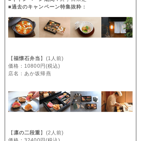
■過去のキャンペーン特集抜粋：
【
福懐石弁当
】(1人前)
価格：10800円(税込)
店名：あか坂帰燕
【
凛の二段重
】(2人前)
価格：32400円(税込)