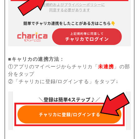
■キャリカの連携方法：
①アプリのマイページからチャリカ「
未連携
」の部
分をタップ
②「チャリカに登録/ログインする」をタップ↓