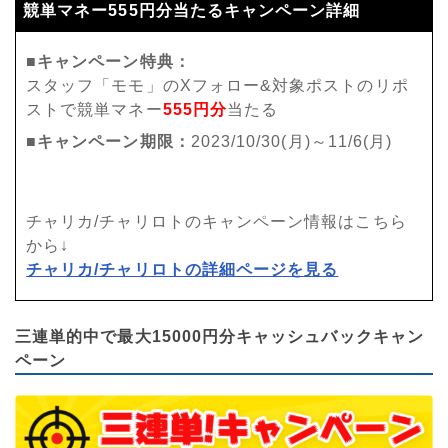
競単マネー555円分当たるキャンペーン詳細
■キャンペーン特典：
スタッフ「モモ」のXフォロー&対象ポストのリポ
ストで競単マネー
555円分
当たる
■キャンペーン期限：
2023/10/30(月)～11/6(月)
チャリカ/チャリロトのキャンペーン情報はこちら
から↓
チャリカ/チャリロトの詳細ページを見る
三連単的中で最大15000円分キャッシュバックキャン
ペーン