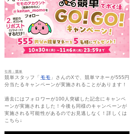
引用：競単
競単スタッフ「
モモ
」さんのXで、競単マネーが555円
分当たるキャンペーンが実施されることがあります！
過去にはフォロワーが100人突破した記念にキャンペ
ーンが実施されました！今後も同様のキャンペーンが
実施される可能性があるのでお見逃しなく！詳しくは
こちら↓