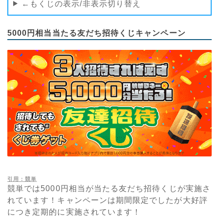
←もくじの表示/非表示切り替え
5000円相当当たる友だち招待くじキャンペーン
引用：競単
競単では5000円相当が当たる友だち招待くじが実施さ
れています！キャンペーンは期間限定でしたが大好評
につき定期的に実施されています！