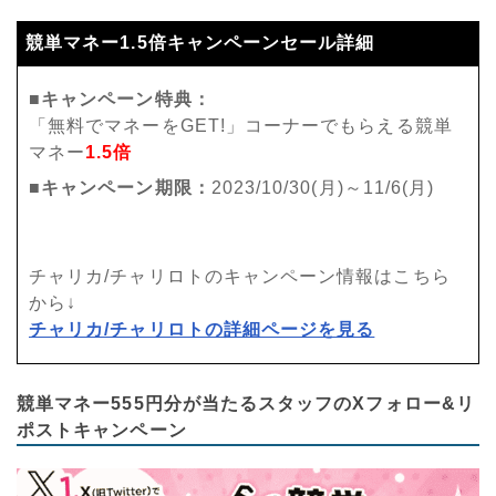
競単マネー1.5倍キャンペーンセール詳細
■キャンペーン特典：
「無料でマネーをGET!」コーナーでもらえる競単
マネー
1.5倍
■キャンペーン期限：
2023/10/30(月)～11/6(月)
チャリカ/チャリロトのキャンペーン情報はこちら
から↓
チャリカ/チャリロトの詳細ページを見る
競単マネー555円分が当たるスタッフのXフォロー&リ
ポストキャンペーン