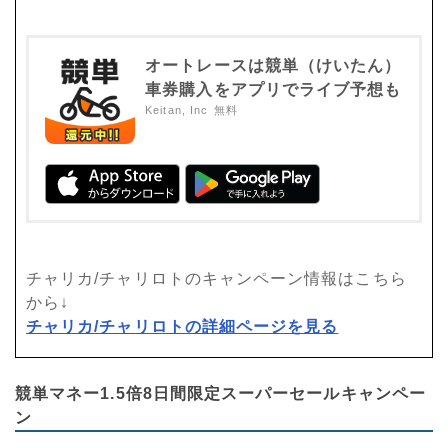
オートレースは競単（けいたん）
車券購入をアプリでライブ予想も
Keitan, Inc
無料
チャリカ/チャリロトのキャンペーン情報はこちら
から↓
チャリカ/チャリロトの詳細ページを見る
競単マネー1.5倍8日間限定スーパーセールキャンペー
ン