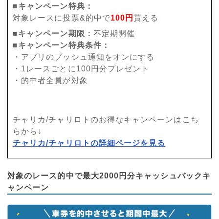
■キャンペーン特典：
対象レースに投票&的中で
100円
貰える
■キャンペーン期限：
不定期開催
■キャンペーン特典条件：
・アプリのプッシュ通知をオンにする
・1レースごとに100円分プレゼント
・的中者全員が対象
チャリカ/チャリロトのお得なキャンペーンはこち
らから↓
チャリカ/チャリロトの詳細ページを見る
対象のレース的中で最大2000円分キャッシュバックキ
ャンペーン