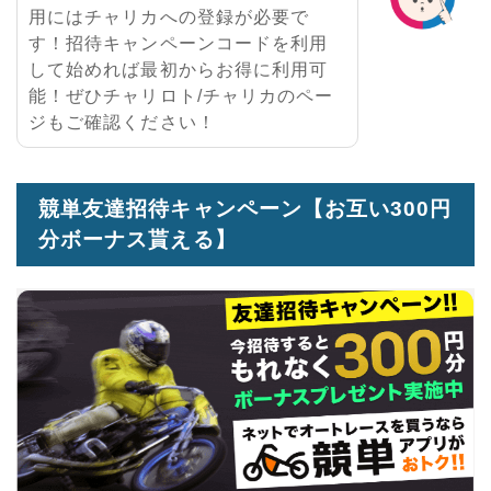
用にはチャリカへの登録が必要で
す！招待キャンペーンコードを利用
して始めれば最初からお得に利用可
能！ぜひチャリロト/チャリカのペー
ジもご確認ください！
競単友達招待キャンペーン【お互い300円
分ボーナス貰える】