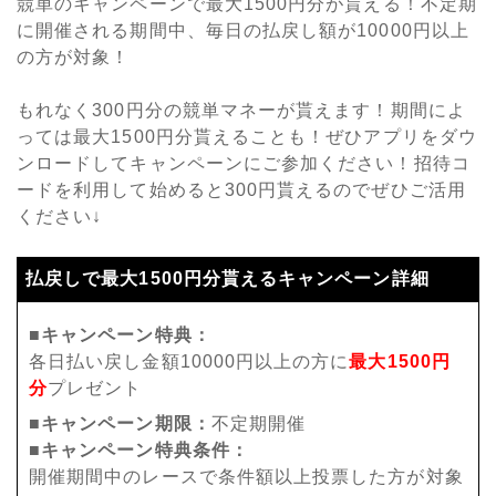
競単のキャンペーンで最大1500円分が貰える！不定期
に開催される期間中、毎日の払戻し額が10000円以上
の方が対象！
もれなく300円分の競単マネーが貰えます！期間によ
っては最大1500円分貰えることも！ぜひアプリをダウ
ンロードしてキャンペーンにご参加ください！招待コ
ードを利用して始めると300円貰えるのでぜひご活用
ください↓
払戻しで最大1500円分貰えるキャンペーン詳細
■キャンペーン特典：
各日払い戻し金額10000円以上の方に
最大1500円
分
プレゼント
■キャンペーン期限：
不定期開催
■キャンペーン特典条件：
開催期間中のレースで条件額以上投票した方が対象