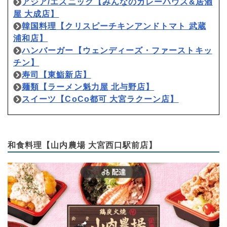
アジア/エスニック【みんなのカレーハウス&居酒
屋 大成店】
韓国料理【クリスピーチキンアンドトマト 武蔵
浦和店】
ハンバーガー【ウェンディーズ・ファーストキッ
チン】
寿司【東鮨新店】
麺類【ラーメン魁力屋 北与野店】
スイーツ【CoCo都可 大宮ラクーン店】
和食料理【山内農場 大宮西口駅前店】