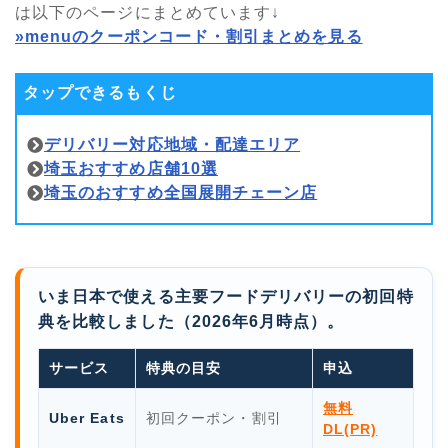
は以下のページにまとめています↓
»menuのクーポンコード・割引まとめを見る
タップできるもくじ
デリバリー対応地域・配達エリア
埼玉おすすめ店舗10選
埼玉のおすすめ全国展開チェーン店
いま日本で使える主要フードデリバリーの初回特
典を比較しました（2026年6月時点）。
サービス
特典の目安
申込
無料
Uber Eats
初回クーポン・割引
DL(PR)