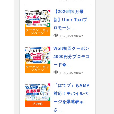
【2026年6月最
新】Uber Taxiプ
ロモーシ…
クーポン・キャ
ンペーン
137,359 views
Wolt初回クーポン
4000円分プロモコ
ード�…
クーポン・キャ
ンペーン
136,735 views
「はてブ」もAMP
対応！モバイルペ
ージを爆速表示
その他
さ…