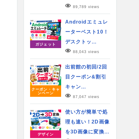
89,789 views
Androidエミュレ
ーターベスト10！
デスクトッ…
ガジェット
88,043 views
出前館の初回/2回
目クーポン&割引
キャン…
クーポン・キャ
ンペーン
87,047 views
使い方が簡単で処
理も速い！2D画像
を3D画像に変換…
デザイン