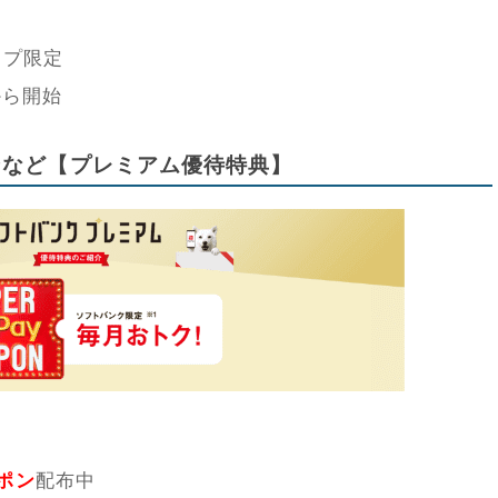
ップ限定
)から開始
ポンなど【プレミアム優待特典】
ーポン
配布中