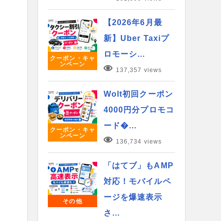
【2026年6月最
新】Uber Taxiプ
ロモーシ…
クーポン・キャ
ンペーン
137,357 views
Wolt初回クーポン
4000円分プロモコ
ード�…
クーポン・キャ
ンペーン
136,734 views
「はてブ」もAMP
対応！モバイルペ
ージを爆速表示
その他
さ…