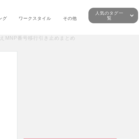
人気のタグ一
覧
ング
ワークスタイル
その他
えMNP番号移行引き止めまとめ