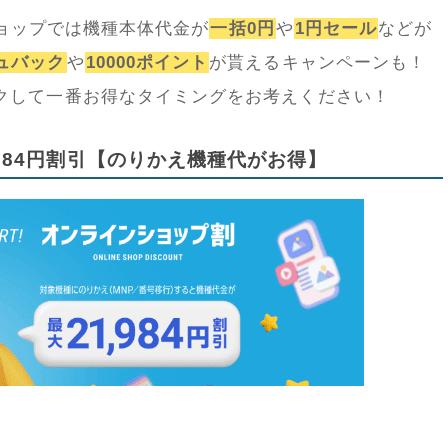
ンショップでは機種本体代金が
一括0円
や
1円セール
などが
ュバック
や
10000ポイント
が貰えるキャンペーンも！
クして一番お得なタイミングをお考えください！
984円割引【のりかえ機種代がお得】