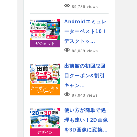
89,786 views
Androidエミュレ
ーターベスト10！
デスクトッ…
ガジェット
88,039 views
出前館の初回/2回
目クーポン&割引
キャン…
クーポン・キャ
ンペーン
87,043 views
使い方が簡単で処
理も速い！2D画像
を3D画像に変換…
デザイン