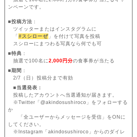
ンペーンです。
■投稿方法
：
ツイッターまたはインスタグラムに
「
#スシローぜ
」を付けて写真を投稿
スシローにまつわる写真なら何でも可
■特典
：
抽選で100名に
2,000円分
の食事券が当たる
■期間
：
2/7（日）投稿分まで有効
■当選発表：
投稿したアカウントへ当選通知が届きます。
※Twitter「@akindosushiroco」をフォローする
か
「全ユーザーからメッセージを受信」をONに
してください。
※Instagram「akindosushiroco」からのダイレ