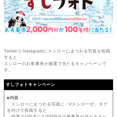
TwitterとInstagramにスシローにまつわる写真を投稿
すると
スシローのお食事券が抽選で当たるキャンペーンで
す。
すしフォトキャンペーン
■内容
：
スシローにまつわる写真に「#スシローぜ」タグ
を付けて投稿すると
抽選で100名に2.000円分の食事券が当たるキャ