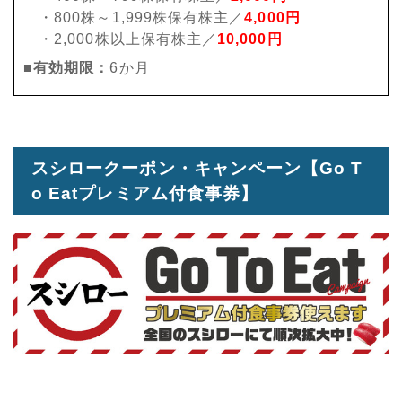
・800株～1,999株保有株主／
4,000円
・2,000株以上保有株主／
10,000円
■有効期限：
6か月
スシロークーポン・キャンペーン【Go T
o Eatプレミアム付食事券】