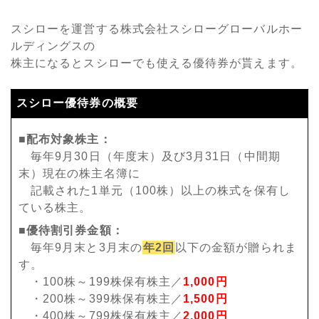
スシローを運営する株式会社スシローグローバルホー
ルディングスの
株主になるとスシローでも使える優待券が貰えます。
スシロー優待券の概要
■配布対象株主：
毎年9月30日（年度末）及び3月31日（中間期
末）現在の株主名簿に
記載された1単元（100株）以上の株式を保有し
ている株主。
■優待割引券金額：
毎年9月末と3月末の
年2回
以下の金額が贈られま
す。
・100株～199株保有株主／
1,000円
・200株～399株保有株主／
1,500円
・400株～799株保有株主／
2,000円