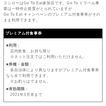
スシローはGo To Eat参加店です。Go To トラベル事
業は一時停止措置がとられていますが
Go To Eat キャンペーンのプレミアム付食事券がその
まま利用できます。
プレミアム付食事券
■利用
：
店内飲食、お持ち帰り
※ネット注文ではご利用いただけません。
■券種・金額
：
各自治体により異なりますがプレミアム付食事券
なら全て利用できます。
※お釣りはでません。
■有効期限
：
2021年3月末まで