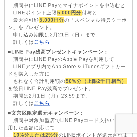
期間中にLINE Payでマイナポイントを申込むと
LINEポイント上限
5,000円分
付与と
最大割引額
5,000円分
の「スペシャル特典クーポ
ン」をプレゼント。
申し込み期限は2月21日（日）まで。
詳しくは
こちら
■LINE Pay残高プレゼントキャンペーン：
期間中にLINE PayのApple Payを利用して
LINEアプリ内でApp Store & iTunesギフトカー
ドを購入した方に
もれなく合計利用額の
50%分（上限2千円相当）
を後日LINE Pay残高でプレゼント。
期間は2月1日（月）23:59まで。
詳しくは
こちら
■文京区限定還元キャンペーン：
期間中対象加盟店でLINE Payコード支払いを利
用した金額に応じて
10%分または2%分
のLINEポイントが還元されま