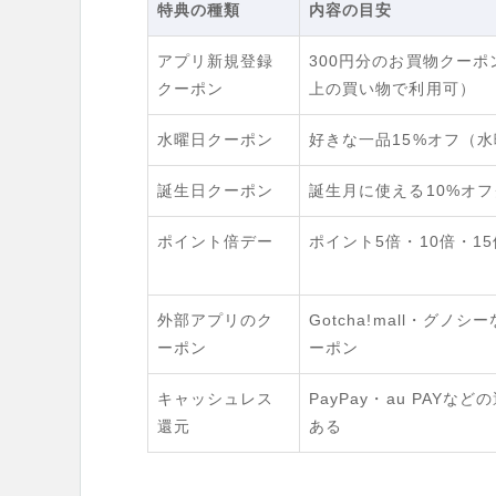
特典の種類
内容の目安
アプリ新規登録
300円分のお買物クーポ
クーポン
上の買い物で利用可）
水曜日クーポン
好きな一品15%オフ（
誕生日クーポン
誕生月に使える10%オ
ポイント倍デー
ポイント5倍・10倍・1
外部アプリのク
Gotcha!mall・グ
ーポン
ーポン
キャッシュレス
PayPay・au PAY
還元
ある