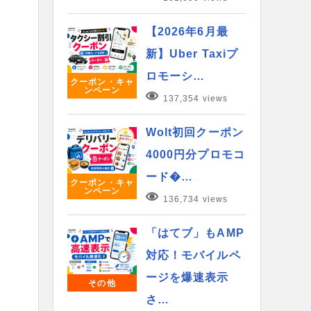
【2026年6月最
新】Uber Taxiプ
ロモーシ…
クーポン・キャ
ンペーン
137,354 views
Wolt初回クーポン
4000円分プロモコ
ード�…
クーポン・キャ
ンペーン
136,734 views
「はてブ」もAMP
対応！モバイルペ
ージを爆速表示
その他
さ…