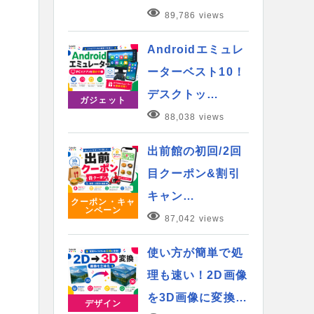
89,786 views
Androidエミュレ
ーターベスト10！
デスクトッ…
ガジェット
88,038 views
出前館の初回/2回
目クーポン&割引
キャン…
クーポン・キャ
ンペーン
87,042 views
使い方が簡単で処
理も速い！2D画像
を3D画像に変換…
デザイン