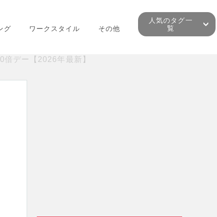
人気のタグ一
覧
ング
ワークスタイル
その他
0倍デー【2026年最新】