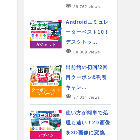
89,762 views
Androidエミュレ
ーターベスト10！
デスクトッ…
ガジェット
88,009 views
出前館の初回/2回
目クーポン&割引
キャン…
クーポン・キャ
ンペーン
87,014 views
使い方が簡単で処
理も速い！2D画像
を3D画像に変換…
デザイン