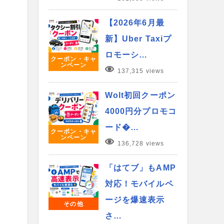
【2026年6月最
新】Uber Taxiプ
ロモーシ…
クーポン・キャ
ンペーン
137,315 views
Wolt初回クーポン
4000円分プロモコ
ード�…
クーポン・キャ
ンペーン
136,728 views
「はてブ」もAMP
対応！モバイルペ
ージを爆速表示
その他
さ…