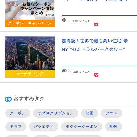
2,030 views
クーポン・キャンペーン
超高級！世界で最も高い住宅 米
NY "セントラルパークタワー"
6,608 views
マーケティング
おすすめタグ
クーポン
サブスクリプション
映画
アニメ
ドラマ
バラエティ
タクシークーポン
配色