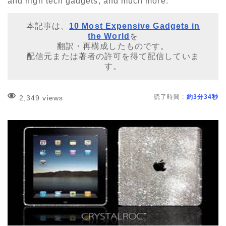
and high tech gadgets, and much more.
本記事は、
10 Most Expensive Gadgets in
the World
を
翻訳・再構成したものです。
配信元または著者の許可を得て配信していま
す。
読了時間 :
約3分34秒
2,349 views