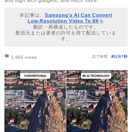
and high tech gadgets, and much more.
本記事は、
Samsung’s AI Can Convert
Low-Resolution Video To 8K
を
翻訳・再構成したものです。
配信元または著者の許可を得て配信していま
す。
読了時間 :
約2分7秒
1,855 views