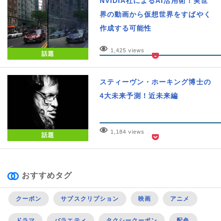
NVIDIA社によるAI活用術！実世
界の動画から仮想世界をすばやく
作成する可能性
1,425 views
話題
スティーヴン・ホーキング博士の
4大未来予測！近未来編
1,184 views
話題
おすすめタグ
クーポン
サブスクリプション
映画
アニメ
ドラマ
バラエティ
タクシークーポン
配色