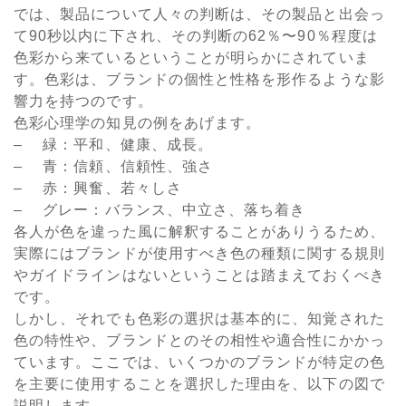
では、製品について人々の判断は、その製品と出会っ
て90秒以内に下され、その判断の62％〜90％程度は
色彩から来ているということが明らかにされていま
す。色彩は、ブランドの個性と性格を形作るような影
響力を持つのです。
色彩心理学の知見の例をあげます。
– 緑：平和、健康、成長。
– 青：信頼、信頼性、強さ
– 赤：興奮、若々しさ
– グレー：バランス、中立さ、落ち着き
各人が色を違った風に解釈することがありうるため、
実際にはブランドが使用すべき色の種類に関する規則
やガイドラインはないということは踏まえておくべき
です。
しかし、それでも色彩の選択は基本的に、知覚された
色の特性や、ブランドとのその相性や適合性にかかっ
ています。ここでは、いくつかのブランドが特定の色
を主要に使用することを選択した理由を、以下の図で
説明します。