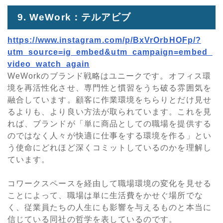
9. WeWork：テルアビブ
https://www.instagram.com/p/BxVrOrbHOFp/?
utm_source=ig_embed&utm_campaign=embed_
video_watch_again
WeWorkのブランド戦略はユニークです。オフィス環
境を再活性化させ、専門性と慣習をうち破る雰囲気を
融合しています。顧客に作業環境をちらりとだけ見せ
るよりも、より良い方法が取られています。これを見
れば、ブランドが「単に商品としての職場を提供する
のではなく人々が快適に仕事をする環境を作る」とい
う使命にどれほど深くコミットしているのかを理解し
ています。
コワークスペースを経由して職場環境の変化を見せる
ことによって、職場は単に生活費をかせぐ場所でな
く、従業員たちの人生にも影響を与えるものと本当に
信じている同社の哲学を表しているのです。