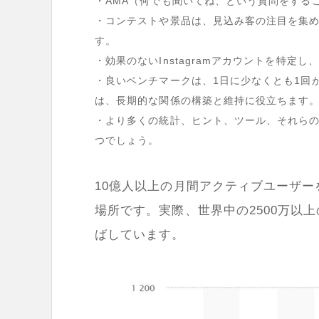
・AMA
（何でも聞いてね、という質問をする
・コンテストや景品は、見込み客の注目を集
す。
・効果のない
Instagram
アカウントを特定し、
・良いベンチマークは、
1
日に少なくとも
1
回
は、長期的な関係の構築と維持に役立ちます
・より多くの統計、ヒント、ツール、それら
つでしょう。
10
億人以上の月間アクティブユーザー
場所です。実際、世界中の
2500
万以上
ばしています。