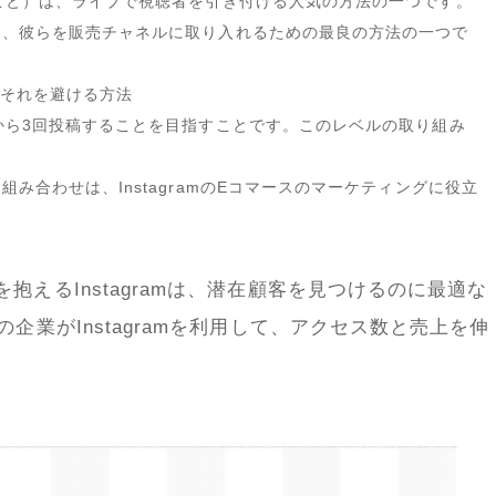
こと）は、ライブで視聴者を引き付ける人気の方法の一つです。
め、彼らを販売チャネルに取り入れるための最良の方法の一つで
それを避ける方法
から
3
回投稿することを目指すことです。このレベルの取り組み
。
の組み合わせは、
Instagram
の
E
コマースのマーケティングに役立
を抱える
Instagram
は、潜在顧客を見つけるのに最適な
の企業が
Instagram
を利用して、アクセス数と売上を伸