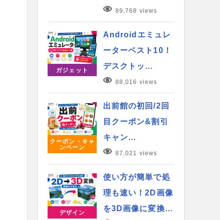
89,768 views
Androidエミュレ
ーターベスト10！
デスクトッ…
ガジェット
88,016 views
出前館の初回/2回
目クーポン&割引
キャン…
クーポン・キャ
ンペーン
87,021 views
使い方が簡単で処
理も速い！2D画像
を3D画像に変換…
デザイン