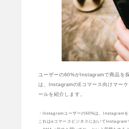
ユーザーの
60%
が
Instagram
で商品を
は、
Instagram
の
E
コマース向けマーケ
ールを紹介します。
・Instagram
ユーザーの
60%
は、
Instagram
を
これは
e
コマースビジネスにおいて
Instagram