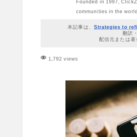
Founded in 1997, ClickZ 
communities in the world
本記事は、
Strategies to r
翻訳
配信元または著
1,792 views