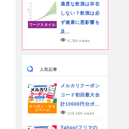
適度な飲酒は存在
しない？飲酒は必
ず健康に悪影響を
ワークスタイル
及…
6,784 views
人気記事
メルカリクーポン
コード初回最大合
計10000円分ポ…
クーポン・キャ
ンペーン
216,160 views
Yahoo!フリマの