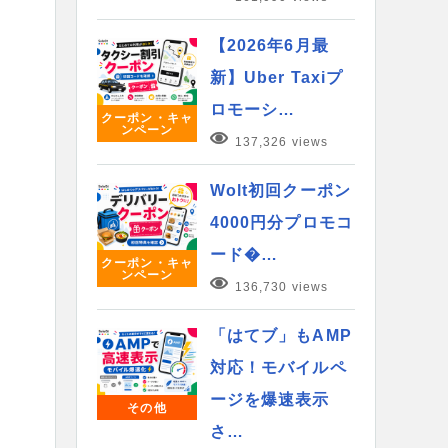
【2026年6月最
新】Uber Taxiプ
ロモーシ…
クーポン・キャ
ンペーン
137,326 views
Wolt初回クーポン
4000円分プロモコ
ード�…
クーポン・キャ
ンペーン
136,730 views
「はてブ」もAMP
対応！モバイルペ
ージを爆速表示
その他
さ…