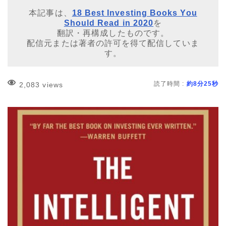
本記事は、
18 Best Investing Books You
Should Read in 2020
を
翻訳・再構成したものです。
配信元または著者の許可を得て配信していま
す。
読了時間 :
約8分25秒
2,083 views