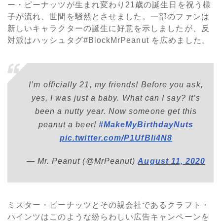
ー・ピーナッツが生まれ変わり21歳の誕生日を祝う様
子が流れ、世間を騒然とさせました。一部のファンは
新しいキャラクターの誕生に好意を示しましたが、反
対派はハッシュタグ#BlockMrPeanut を広めました。
I’m officially 21, my friends! Before you ask,
yes, I was just a baby. What can I say? It’s
been a nutty year. Now someone get this
peanut a beer!
#MakeMyBirthdayNuts
pic.twitter.com/P1UfBIi4N8
— Mr. Peanut (@MrPeanut)
August 11, 2020
ミスター・ピーナッツとその親会社であるクラフト・
ハインツはこのような紛らわしい広告キャンペーンを