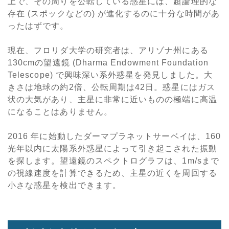
上で、その周りを公転している惑星には、超論理的な
存在 (スポックなどの) が進化するのに十分な時間があ
ったはずです。
現在、フロリダ大学の研究者は、アリゾナ州にある
130cmの望遠鏡 (Dharma Endowment Foundation
Telescope) で興味深い系外惑星を発見しました。
大
きさは地球の約2倍、公転周期は42日。惑星にはガス
状の大気があり、主星に非常に近いものの極端に高温
になることはありません。
2016 年に始動したダーマプラネットサーベイは、160
光年以内に太陽系外惑星によって引き起こされた振動
を探します。望遠鏡のスペクトログラフは、1m/sまで
の視線速度を計算できるため、主星の近くを周回する
小さな惑星を検出できます。