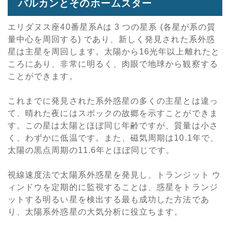
バルカンとそのホームスター
エリダヌス座40番星系Aは 3 つの星系 (各星が系の質
量中心を周回する) であり、新しく発見された系外惑
星は主星を周回します。太陽から16光年以上離れたと
ころにあり、非常に明るく、肉眼で地球から観察する
ことができます。
これまでに発見された系外惑星の多くの主星とは違っ
て、晴れた夜にはスポックの故郷を示すことができま
す。この星は太陽とほぼ同じ年齢ですが、質量は小さ
く、わずかに低温です。また、磁気周期は10.1年で、
太陽の黒点周期の11.6年とほぼ同じです。
視線速度法で太陽系外惑星を発見し、トランジット ウ
ィンドウを定期的に監視することは、惑星をトランジ
ットする明るい星を検出する最も成功した方法であ
り、太陽系外惑星の大気分析に役立ちます。