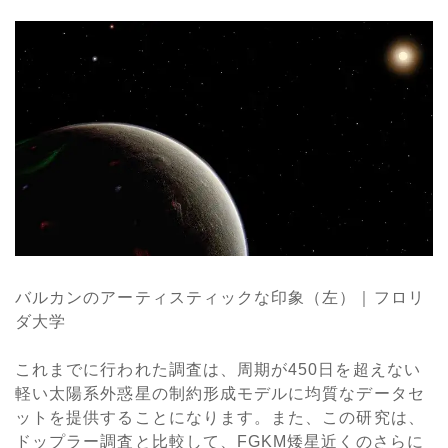
バルカンのアーティスティックな印象（左）｜フロリ
ダ大学
これまでに行われた調査は、周期が450日を超えない
軽い太陽系外惑星の制約形成モデルに均質なデータセ
ットを提供することになります。また、この研究は、
ドップラー調査と比較して、FGKM矮星近くのさらに