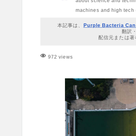
about science and techno
machines and high tech
本記事は、
Purple Bacteria Ca
翻訳
配信元または著
972 views