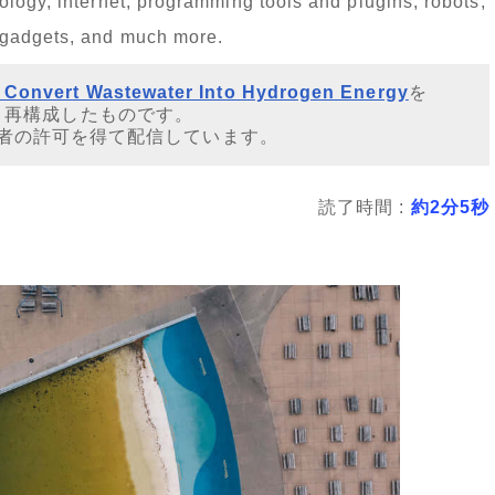
logy, internet, programming tools and plugins, robots,
 gadgets, and much more.
n Convert Wastewater Into Hydrogen Energy
を
・再構成したものです。
者の許可を得て配信しています。
読了時間 :
約2分5秒