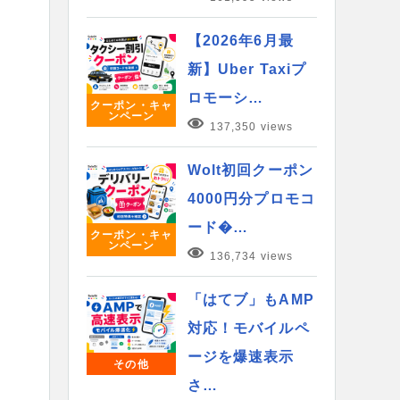
【2026年6月最
新】Uber Taxiプ
ロモーシ…
クーポン・キャ
ンペーン
137,350 views
Wolt初回クーポン
4000円分プロモコ
ード�…
クーポン・キャ
ンペーン
136,734 views
「はてブ」もAMP
対応！モバイルペ
ージを爆速表示
その他
さ…