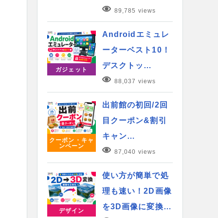
89,785 views
Androidエミュレ
ーターベスト10！
デスクトッ…
ガジェット
88,037 views
出前館の初回/2回
目クーポン&割引
キャン…
クーポン・キャ
ンペーン
87,040 views
使い方が簡単で処
理も速い！2D画像
を3D画像に変換…
デザイン