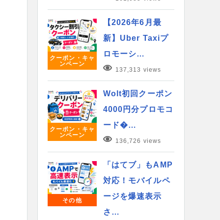
【2026年6月最
新】Uber Taxiプ
ロモーシ…
クーポン・キャ
ンペーン
137,313 views
Wolt初回クーポン
4000円分プロモコ
ード�…
クーポン・キャ
ンペーン
136,726 views
「はてブ」もAMP
対応！モバイルペ
ージを爆速表示
その他
さ…