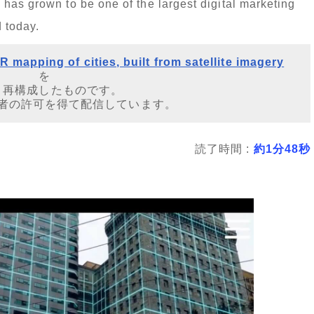
has grown to be one of the largest digital marketing
 today.
 mapping of cities, built from satellite imagery
を
・再構成したものです。
者の許可を得て配信しています。
読了時間 :
約1分48秒