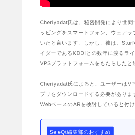
Cheriyadat
氏は、秘密開発により世間
ッピングをスマートフォン、ウェアラ
いたと言います。しかし、彼は、
Stur
イダーである
KDDI
との数年に渡るラ
VPS
プラットフォームをもたらしたと
Cheriyadat
氏によると、ユーザーは
VP
プリをダウンロードする必要がありま
Web
ベースの
AR
を検討していると付
SeleQt編集部のおすすめ