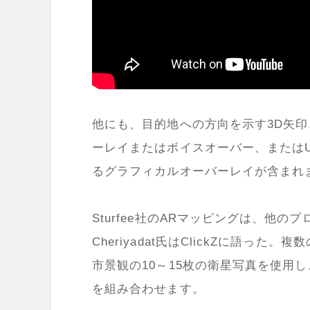
他にも、目的地への方向を示す
3D
矢印
ーレイまたはボイスオーバー、または
るグラフィカルオーバーレイが含まれ
Sturfee
社の
AR
マッピングは、他のプ
Cheriyadat
氏は
ClickZ
に語った。複数
市景観の
10
～
15
枚の衛星写真を使用し
を組み合わせます。