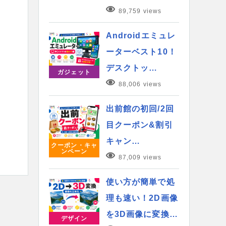
89,759 views
Androidエミュレ
ーターベスト10！
デスクトッ…
ガジェット
88,006 views
出前館の初回/2回
目クーポン&割引
キャン…
クーポン・キャ
ンペーン
87,009 views
使い方が簡単で処
理も速い！2D画像
を3D画像に変換…
デザイン