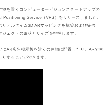
本拠を置くコンピュータービジョンスタートアップの
l Positioning Service
（
VPS
）をリリースしました。
のリアルタイム
3D AR
マッピングを構築および提供
ブジェクトの形状とサイズを把握します。
ぐに
AR
広告掲示板を近くの建物に配置したり、
AR
で生
たりすることができます。