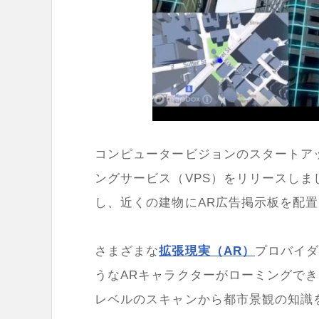
コンピュータービジョンのスタートア
ングサービス（
VPS
）をリリースしま
し、近くの建物に
AR
広告掲示板を配置
さまざまな
拡張現実（
AR
）
プロバイ
うな
AR
キャラクターがローミングでき
レベルのスキャンから都市景観の知識