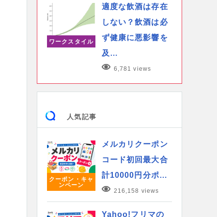
適度な飲酒は存在
しない？飲酒は必
ず健康に悪影響を
ワークスタイル
及…
6,781 views
人気記事
メルカリクーポン
コード初回最大合
計10000円分ポ…
クーポン・キャ
ンペーン
216,158 views
Yahoo!フリマの