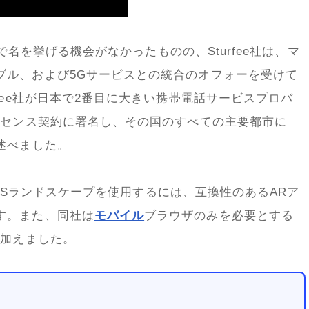
で名を挙げる機会がなかったものの、
Sturfee
社は、マ
ブル、および
5G
サービスとの統合のオフォーを受けて
fee
社が日本で
2
番目に大きい携帯電話サービスプロバ
イセンス契約に署名し、その国のすべての主要都市に
述べました。
S
ランドスケープを使用するには、互換性のある
AR
ア
す。また、同社は
モバイル
ブラウザのみを必要とする
け加えました。