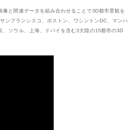
画像と関連データを組み合わせることで
3D
都市景観を
サンフランシスコ、ボストン、ワシントン
DC
、マンハ
京、ソウル、上海、ドバイを含む
3
大陸の
15
都市の
3D