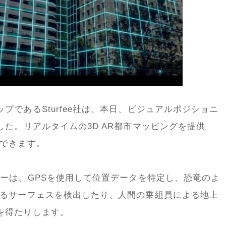
ップである
Sturfee
社は、本日、ビジュアルポジショニ
した。リアルタイムの
3D AR
都市マッピングを提供
できます。
ダーは、
GPS
を使用して位置データを特定し、恐竜のよ
るサーフェスを検出したり、人間の乗組員による地上
を得たりします。