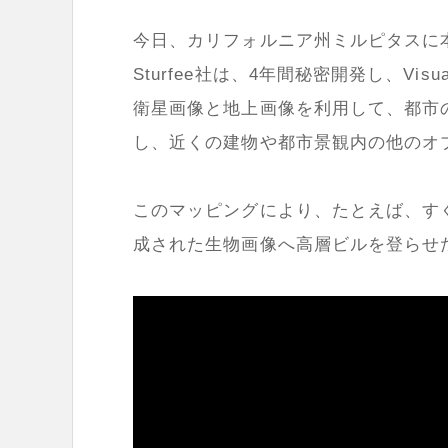
今日、カリフォルニア州ミルピタスに
Sturfee
社は、
4
年間秘密開発し、
Visua
衛星画像と地上画像を利用して、都市
し、近くの建物や都市景観内の他のオ
このマッピングにより、たとえば、す
成された生物画像へ高層ビルを登らせ