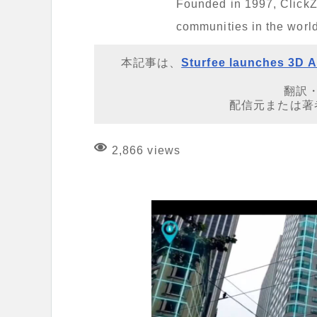
Founded in 1997, ClickZ 
communities in the world
本記事は、
Sturfee launches 3D AR
翻訳
配信元または著
2,866 views