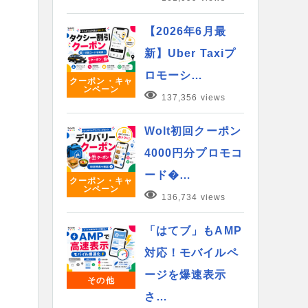
【2026年6月最
新】Uber Taxiプ
ロモーシ…
クーポン・キャ
ンペーン
137,356 views
Wolt初回クーポン
4000円分プロモコ
ード�…
クーポン・キャ
ンペーン
136,734 views
「はてブ」もAMP
対応！モバイルペ
ージを爆速表示
その他
さ…