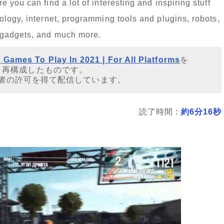
you can find a lot of interesting and inspiring stuff
logy, internet, programming tools and plugins, robots,
 gadgets, and much more.
 Games To Play In 2021 | For All Platforms
を
・再構成したものです。
者の許可を得て配信しています。
読了時間 :
約6分16秒