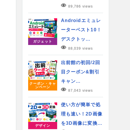
89,786 views
Androidエミュレ
ーターベスト10！
デスクトッ…
ガジェット
88,039 views
出前館の初回/2回
目クーポン&割引
キャン…
クーポン・キャ
ンペーン
87,043 views
使い方が簡単で処
理も速い！2D画像
を3D画像に変換…
デザイン