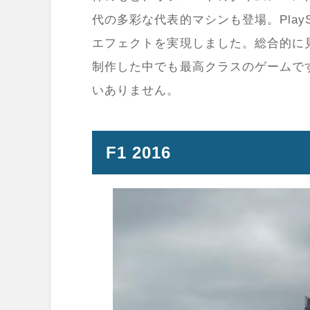
代の多彩な代表的マシンも登場。PlaySta
エフェクトを実現しました。総合的に見て、「
制作した中でも最高クラスのゲームです
いありません。
F1 2016