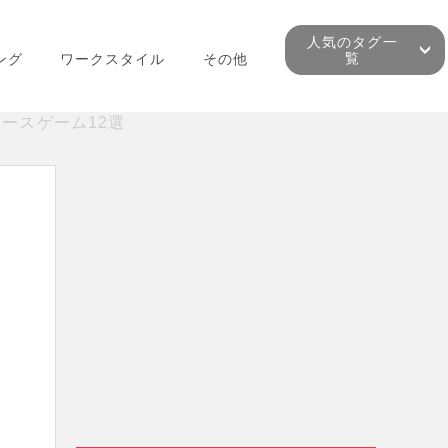
人気のタグ一
覧
ング
ワークスタイル
その他
ースゲーム12選