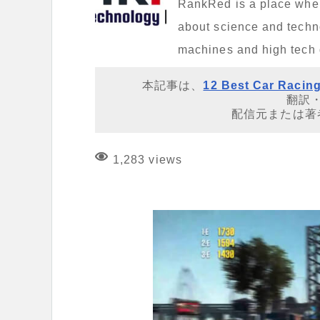
RankRed is a place where 
about science and techno
machines and high tech
本記事は、
12 Best Car Racing
翻訳
配信元または著
1,283 views