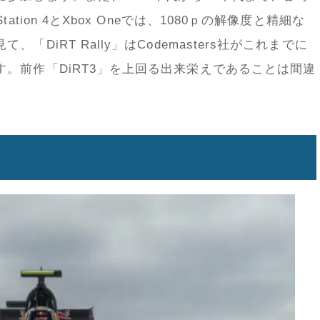
tion 4とXbox Oneでは、1080ｐの解像度と精細な
DiRT Rally」はCodemasters社がこれまでに
。前作「DiRT3」を上回る出来栄えであることは間違