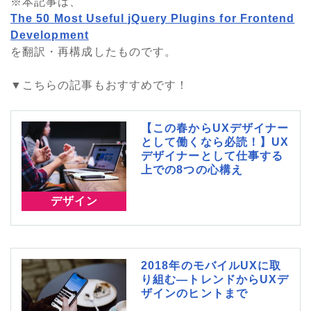
※本記事は、
The 50 Most Useful jQuery Plugins for Frontend
Development
を翻訳・再構成したものです。
▼こちらの記事もおすすめです！
【この春からUXデザイナー
として働くなら必読！】UX
デザイナーとして仕事する
上での8つの心構え
デザイン
2018年のモバイルUXに取
り組む―トレンドからUXデ
ザインのヒントまで