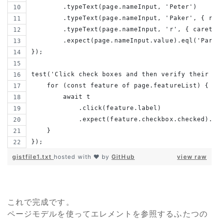
        .typeText(page.nameInput, 'Peter')
        .typeText(page.nameInput, 'Paker', { re
        .typeText(page.nameInput, 'r', { caretP
        .expect(page.nameInput.value).eql('Park
});
test('Click check boxes and then verify their s
    for (const feature of page.featureList) {
        await t
            .click(feature.label)
            .expect(feature.checkbox.checked).o
    }
});
gistfile1.txt
hosted with ❤ by
GitHub
view raw
これで完成です。
ページモデルを使ってエレメントを参照するふたつの