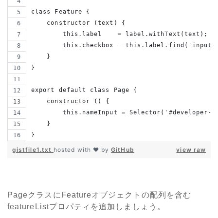
class Feature {
    constructor (text) {
        this.label    = label.withText(text);
        this.checkbox = this.label.find('input[
    }
}
export default class Page {
    constructor () {
        this.nameInput = Selector('#developer-n
    }
}
gistfile1.txt
hosted with ❤ by
GitHub
view raw
PageクラスにFeatureオブジェクトの配列を含む
featureListプロパティを追加しましょう。