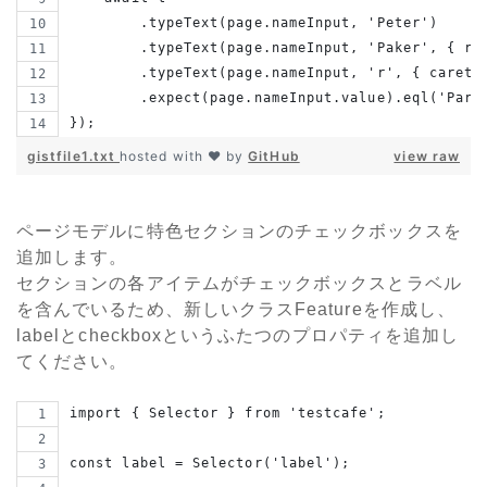
        .typeText(page.nameInput, 'Peter')
        .typeText(page.nameInput, 'Paker', { re
        .typeText(page.nameInput, 'r', { caretP
        .expect(page.nameInput.value).eql('Park
});
gistfile1.txt
hosted with ❤ by
GitHub
view raw
ページモデルに特色セクションのチェックボックスを
追加します。
セクションの各アイテムがチェックボックスとラベル
を含んでいるため、新しいクラスFeatureを作成し、
labelとcheckboxというふたつのプロパティを追加し
てください。
import { Selector } from 'testcafe';
const label = Selector('label');