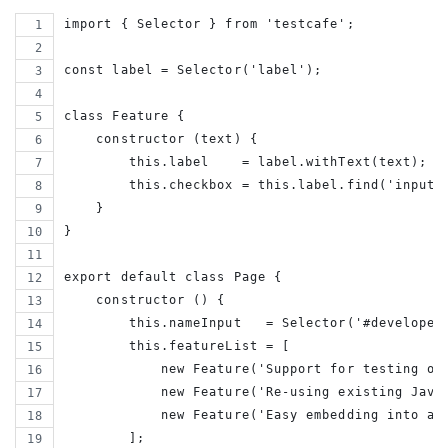
import { Selector } from 'testcafe';
const label = Selector('label');
class Feature {
    constructor (text) {
        this.label    = label.withText(text);
        this.checkbox = this.label.find('input[
    }
}
export default class Page {
    constructor () {
        this.nameInput   = Selector('#developer
        this.featureList = [
            new Feature('Support for testing on
            new Feature('Re-using existing Java
            new Feature('Easy embedding into a 
        ];