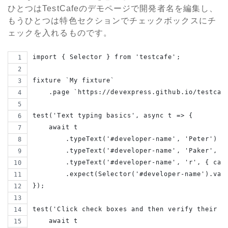
ひとつはTestCafeのデモページで開発者名を編集し、
もうひとつは特色セクションでチェックボックスにチ
ェックを入れるものです。
import { Selector } from 'testcafe';
fixture `My fixture`
    .page `https://devexpress.github.io/testcaf
test('Text typing basics', async t => {
    await t
        .typeText('#developer-name', 'Peter')
        .typeText('#developer-name', 'Paker', {
        .typeText('#developer-name', 'r', { car
        .expect(Selector('#developer-name').val
});
test('Click check boxes and then verify their s
    await t