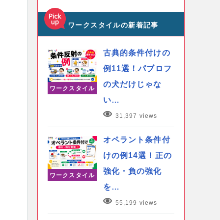
ワークスタイルの新着記事
古典的条件付けの
例11選！パブロフ
の犬だけじゃな
ワークスタイル
い…
31,397 views
オペラント条件付
けの例14選！正の
強化・負の強化
ワークスタイル
を…
55,199 views