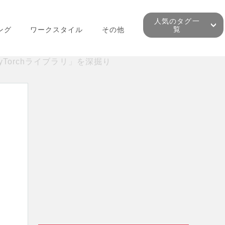
人気のタグ一
覧
ング
ワークスタイル
その他
yTorchライブラリ」を深掘り