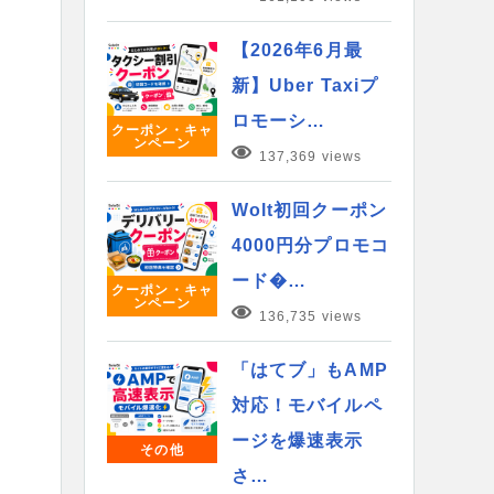
【2026年6月最
新】Uber Taxiプ
ロモーシ…
クーポン・キャ
ンペーン
137,369 views
Wolt初回クーポン
4000円分プロモコ
ード�…
クーポン・キャ
ンペーン
136,735 views
「はてブ」もAMP
対応！モバイルペ
ージを爆速表示
その他
さ…