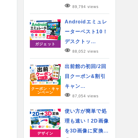
89,794 views
Androidエミュレ
ーターベスト10！
デスクトッ…
ガジェット
88,052 views
出前館の初回/2回
目クーポン&割引
キャン…
クーポン・キャ
ンペーン
87,054 views
使い方が簡単で処
理も速い！2D画像
を3D画像に変換…
デザイン