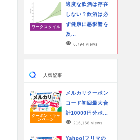
適度な飲酒は存在
しない？飲酒は必
ず健康に悪影響を
ワークスタイル
及…
6,794 views
人気記事
メルカリクーポン
コード初回最大合
計10000円分ポ…
クーポン・キャ
ンペーン
216,168 views
Yahoo!フリマの