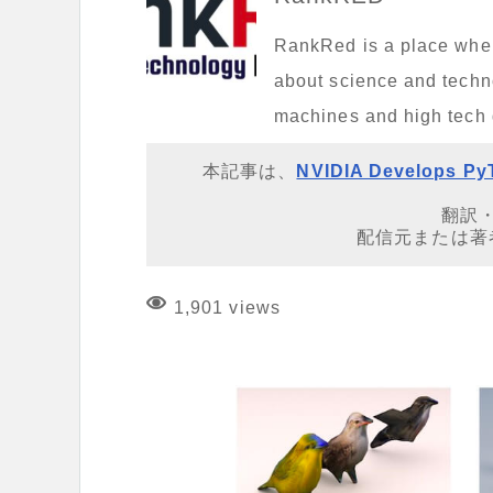
RankRed is a place where 
about science and techno
machines and high tech
本記事は、
NVIDIA Develops PyT
翻訳
配信元または著
1,901 views