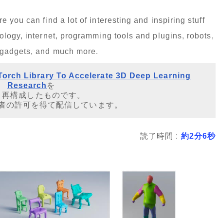
you can find a lot of interesting and inspiring stuff
logy, internet, programming tools and plugins, robots,
 gadgets, and much more.
orch Library To Accelerate 3D Deep Learning
Research
を
・再構成したものです。
者の許可を得て配信しています。
読了時間 :
約2分6秒