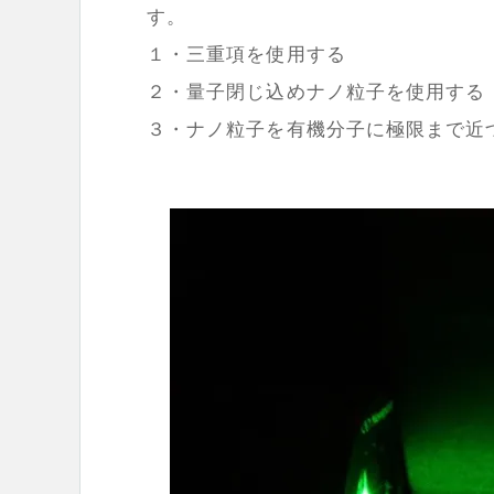
す。
１・三重項を使用する
２・量子閉じ込めナノ粒子を使用する
３・ナノ粒子を有機分子に極限まで近