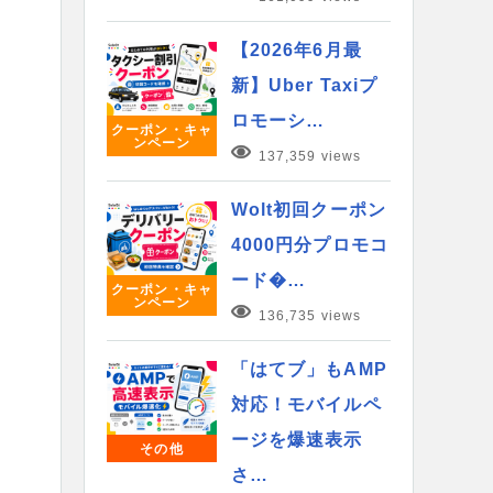
【2026年6月最
新】Uber Taxiプ
ロモーシ…
クーポン・キャ
ンペーン
137,359 views
Wolt初回クーポン
4000円分プロモコ
ード�…
クーポン・キャ
ンペーン
136,735 views
「はてブ」もAMP
対応！モバイルペ
ージを爆速表示
その他
さ…