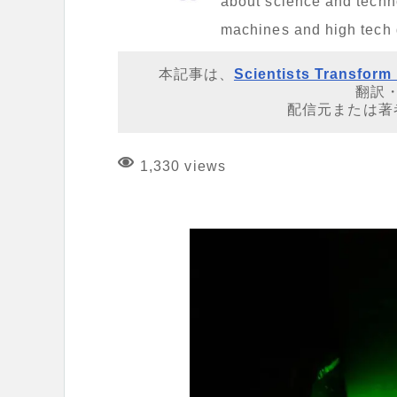
about science and techno
machines and high tech
本記事は、
Scientists Transfor
翻訳
配信元または著
1,330 views