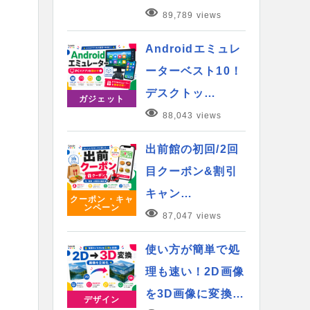
89,789 views
Androidエミュレ
ーターベスト10！
デスクトッ…
ガジェット
88,043 views
出前館の初回/2回
目クーポン&割引
キャン…
クーポン・キャ
ンペーン
87,047 views
使い方が簡単で処
理も速い！2D画像
を3D画像に変換…
デザイン