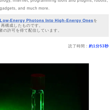
logy, internet, programming tools and plugins, robots,
 gadgets, and much more.
m Low-Energy Photons Into High-Energy Ones
を
・再構成したものです。
者の許可を得て配信しています。
読了時間 :
約1分53秒