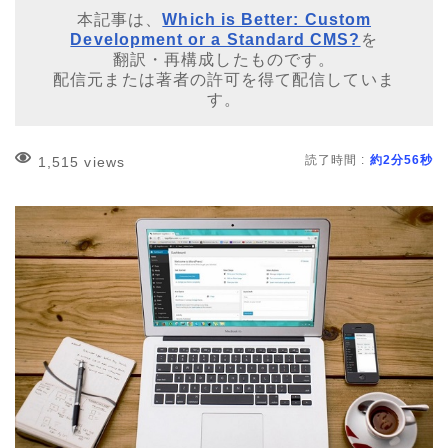
本記事は、
Which is Better: Custom
Development or a Standard CMS?
を
翻訳・再構成したものです。
配信元または著者の許可を得て配信していま
す。
読了時間 :
約2分56秒
1,515 views