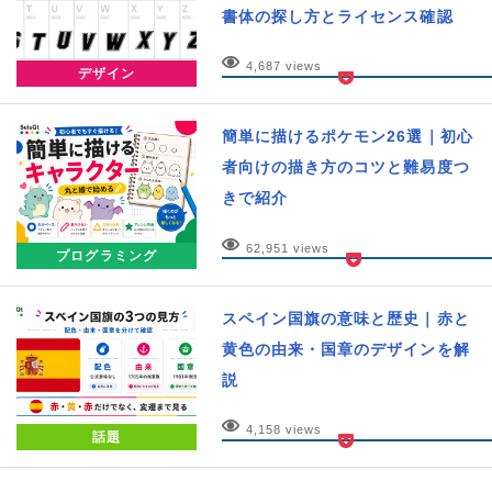
書体の探し方とライセンス確認
4,687 views
デザイン
簡単に描けるポケモン26選｜初心
者向けの描き方のコツと難易度つ
きで紹介
62,951 views
プログラミング
スペイン国旗の意味と歴史｜赤と
黄色の由来・国章のデザインを解
説
4,158 views
話題