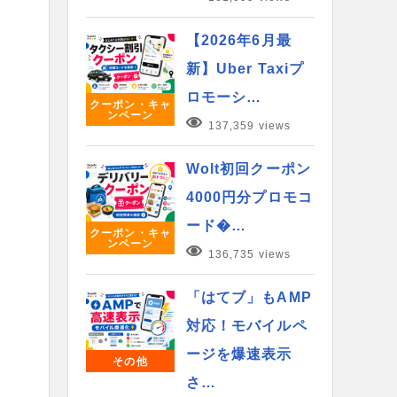
【2026年6月最
新】Uber Taxiプ
ロモーシ…
クーポン・キャ
ンペーン
137,359 views
Wolt初回クーポン
4000円分プロモコ
ード�…
クーポン・キャ
ンペーン
136,735 views
「はてブ」もAMP
対応！モバイルペ
ージを爆速表示
その他
さ…