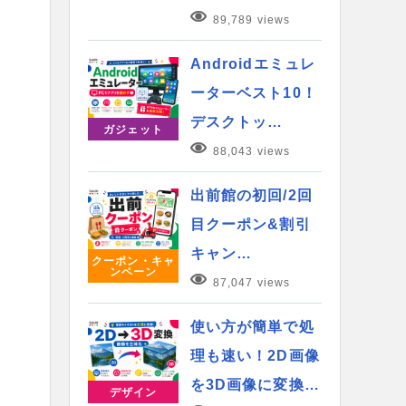
89,789 views
Androidエミュレ
ーターベスト10！
デスクトッ…
ガジェット
88,043 views
出前館の初回/2回
目クーポン&割引
キャン…
クーポン・キャ
ンペーン
87,047 views
使い方が簡単で処
理も速い！2D画像
を3D画像に変換…
デザイン