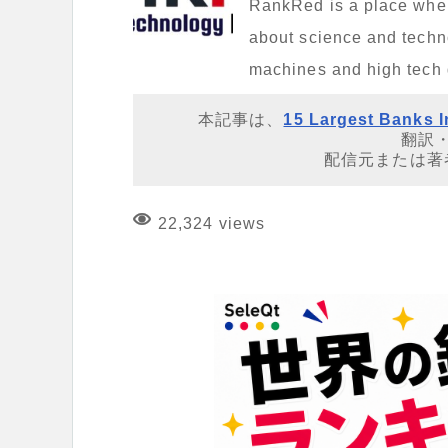
RankRed is a place where 
about science and techno
machines and high tech
本記事は、
15 Largest Banks I
翻訳
配信元または著
22,324 views