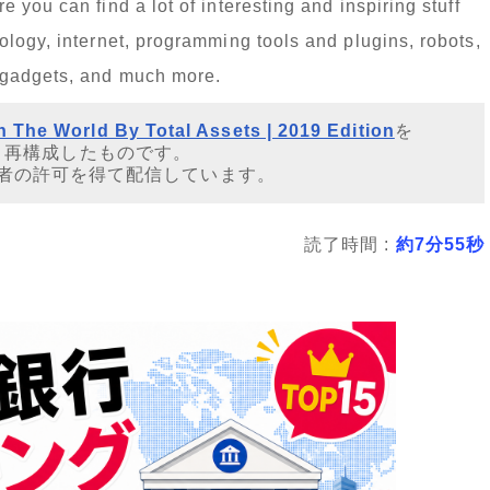
you can find a lot of interesting and inspiring stuff
logy, internet, programming tools and plugins, robots,
 gadgets, and much more.
n The World By Total Assets | 2019 Edition
を
・再構成したものです。
者の許可を得て配信しています。
読了時間 :
約7分55秒