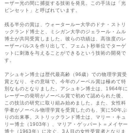
ーザー光の間に捕捉する技術を発見。この手法は「光
ピンセット」と呼ばれています。
残る半分の賞は、ウォータールー大学のドナ・ストリ
ックランド博士と、ミシガン大学のジェラール・ムル
博士が共同受賞しました。彼らの功績は、高強度のレ
ーザーパルスを作り出して、フェムト秒単位でターゲ
ットに刺激を与えることができるという技術の開発で
す。
アシュキン博士は歴代最高齢（96歳）での物理学賞受
賞となり、その意味で、今年のノーベル賞は極めて特
別なものとなりました。アシュキン博士は、1964年に
レーザーの発明がノーベル賞で初めて認められた後、
この技法の研究に取り組み始めました。また、女性科
学者がノーベル物理学賞を受賞したのも、実に50年ぶ
りの出来事。ストリックランド博士は、マリー・キュ
リー博士（1903年）、マリア・ゲッパート＝メイヤー
博士（1963年）に次ぐ、3人目の女性受賞者となりま