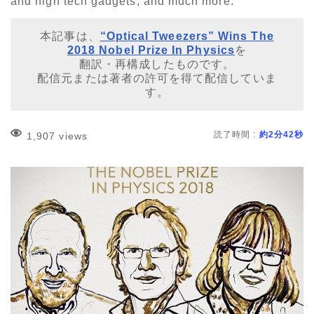
and high tech gadgets, and much more.
本記事は、
“Optical Tweezers” Wins The
2018 Nobel Prize In Physics
を
翻訳・再構成したものです。
配信元または著者の許可を得て配信していま
す。
読了時間 :
約2分42秒
1,907 views