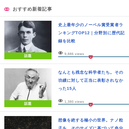
おすすめ新着記事
史上最年少のノーベル賞受賞者ラ
ンキングTOP12｜分野別に歴代記
録を比較
9,886 views
話題
なんとも残念な科学者たち。その
功績に対して正当に表彰されなか
った15人
1,380 views
話題
想像を絶する極小の世界。ナノ粒
子を、そのサイズに基づいて色分