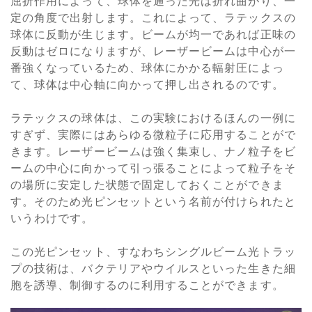
屈折作用によって、球体を通った光は折れ曲がり、一
定の角度で出射します。これによって、ラテックスの
球体に反動が生じます。ビームが均一であれば正味の
反動はゼロになりますが、レーザービームは中心が一
番強くなっているため、球体にかかる輻射圧によっ
て、球体は中心軸に向かって押し出されるのです。
ラテックスの球体は、この実験におけるほんの一例に
すぎず、実際にはあらゆる微粒子に応用することがで
きます。レーザービームは強く集束し、ナノ粒子をビ
ームの中心に向かって引っ張ることによって粒子をそ
の場所に安定した状態で固定しておくことができま
す。そのため光ピンセットという名前が付けられたと
いうわけです。
この光ピンセット、すなわちシングルビーム光トラッ
プの技術は、バクテリアやウイルスといった生きた細
胞を誘導、制御するのに利用することができます。