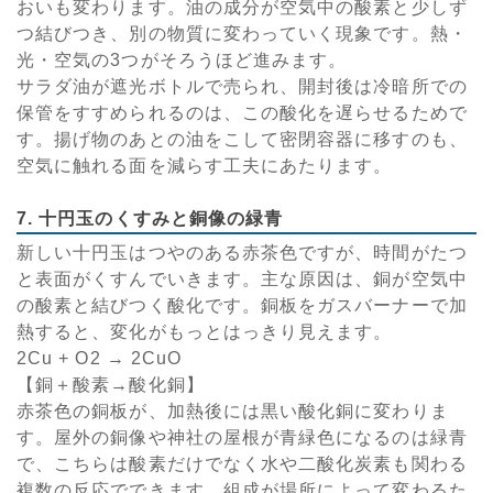
おいも変わります。油の成分が空気中の酸素と少しず
つ結びつき、別の物質に変わっていく現象です。熱・
光・空気の3つがそろうほど進みます。
サラダ油が遮光ボトルで売られ、開封後は冷暗所での
保管をすすめられるのは、この酸化を遅らせるためで
す。揚げ物のあとの油をこして密閉容器に移すのも、
空気に触れる面を減らす工夫にあたります。
7. 十円玉のくすみと銅像の緑青
新しい十円玉はつやのある赤茶色ですが、時間がたつ
と表面がくすんでいきます。主な原因は、銅が空気中
の酸素と結びつく酸化です。銅板をガスバーナーで加
熱すると、変化がもっとはっきり見えます。
2Cu + O2 → 2CuO
【銅＋酸素→酸化銅】
赤茶色の銅板が、加熱後には黒い酸化銅に変わりま
す。屋外の銅像や神社の屋根が青緑色になるのは緑青
で、こちらは酸素だけでなく水や二酸化炭素も関わる
複数の反応でできます。組成が場所によって変わるた