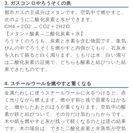
3. ガスコンロやろうそくの炎
都市ガスの主成分はメタンです。空気中で燃やすと、
次のように二酸化炭素と水ができます。
CH4 + 2O2 → CO2 + 2H2O
【メタン＋酸素→二酸化炭素＋水】
ろうそくのろうも、炭素と水素を含む物質です。集気
びんの中でろうそくを燃やすと内側がくもり、石灰水
を入れて振ると白く濁ります。くもりは水、白い濁り
は二酸化炭素の証拠で、どちらも酸素と結びついた結
果できたものです。
4. スチールウールを燃やすと重くなる
金属たわしに使うスチールウールに火をつけると、赤
く光りながら燃えます。燃やす前と後で質量をはかる
と、燃やしたあとのほうが重くなります。空気中の酸
素が鉄と結びついて、その分だけ加わったからです。
木や紙を燃やすと灰が残って軽くなるのとは逆の結果
です。木の場合は、できた二酸化炭素と水蒸気が空気