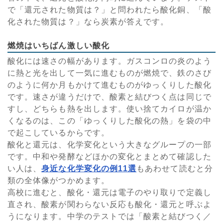
で「還元された物質は？」と問われたら酸化銅、「酸
化された物質は？」なら炭素が答えです。
燃焼はいちばん激しい酸化
酸化には速さの幅があります。ガスコンロの炎のよう
に熱と光を出して一気に進むものが燃焼で、鉄のさび
のように何か月もかけて進むものがゆっくりした酸化
です。速さが違うだけで、酸素と結びつく点は同じで
すし、どちらも熱を出します。使い捨てカイロが温か
くなるのは、この「ゆっくりした酸化の熱」を袋の中
で起こしているからです。
酸化と還元は、化学変化という大きなグループの一部
です。中和や発酵などほかの変化とまとめて確認した
い人は、
身近な化学変化の例11選
もあわせて読むと分
類の全体像がつかめます。
高校に進むと、酸化・還元は電子のやり取りで定義し
直され、酸素が関わらない反応も酸化・還元と呼ぶよ
うになります。中学のテストでは「酸素と結びつく／