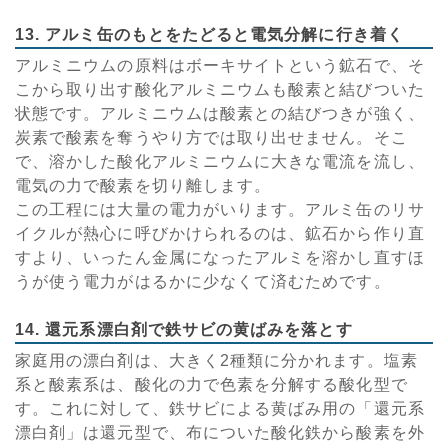
13. アルミ缶のもとをたどると電気分解に行き着く
アルミニウムの原料はボーキサイトという鉱石で、そ
こから取り出す酸化アルミニウムも酸素と結びついた
状態です。アルミニウムは酸素との結びつきが強く、
炭素で酸素を奪うやり方では取り出せません。そこ
で、溶かした酸化アルミニウムに大きな電流を流し、
電気の力で酸素を切り離します。
この工程には大量の電力がいります。アルミ缶のリサ
イクルが熱心に呼びかけられるのは、鉱石から作り直
すより、いったん金属になったアルミを溶かし直すほ
うが使う電力がはるかに少なくて済むためです。
14. 還元系漂白剤で鉄サビの黄ばみを落とす
家庭用の漂白剤は、大きく2種類に分かれます。塩素
系と酸素系は、酸化の力で色素を分解する酸化型で
す。これに対して、鉄サビによる黄ばみ用の「還元系
漂白剤」は還元型で、布についた酸化鉄から酸素を外