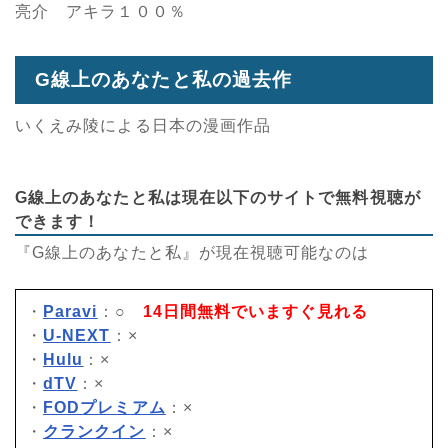
亮介 アキラ１００％
G線上のあなたと私の過去作
いくえみ陵による日本の漫画作品
G線上のあなたと私は現在以下のサイトで無料視聴が
できます！
『G線上のあなたと私』が現在視聴可能なのは
・
Paravi
：○
14日間無料でいますぐ見れる
・
U-NEXT
：×
・
Hulu
：×
・
dTV
：×
・
FODプレミアム
：×
・
クランクイン
：×