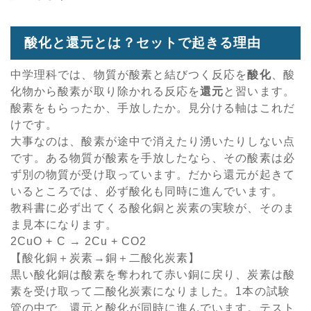
酸化と還元とは？セットで起きる理由
中学理科では、物質が酸素と結びつく反応を
酸化
、酸
化物から酸素が取り除かれる反応を
還元
と習います。
酸素をもらったか、手放したか。見分ける軸はこれだ
けです。
大事なのは、酸素が途中で消えたり湧いたりしない点
です。ある物質が酸素を手放したなら、その酸素は必
ず別の物質が受け取っています。だから還元が起きて
いるところでは、必ず酸化も同時に進んでいます。
教科書に必ず出てくる酸化銅と炭素の実験が、そのま
ま見本になります。
2CuO + C → 2Cu + CO2
【酸化銅＋炭素→銅＋二酸化炭素】
黒い酸化銅は酸素を奪われて赤い銅に戻り、炭素は酸
素を受け取って二酸化炭素になりました。1本の試験
管の中で、還元と酸化が同時に進んでいます。テスト