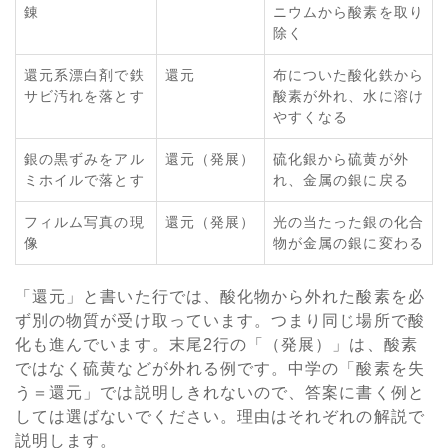
錬
ニウムから酸素を取り
除く
還元系漂白剤で鉄
還元
布についた酸化鉄から
サビ汚れを落とす
酸素が外れ、水に溶け
やすくなる
銀の黒ずみをアル
還元（発展）
硫化銀から硫黄が外
ミホイルで落とす
れ、金属の銀に戻る
フィルム写真の現
還元（発展）
光の当たった銀の化合
像
物が金属の銀に変わる
「還元」と書いた行では、酸化物から外れた酸素を必
ず別の物質が受け取っています。つまり同じ場所で酸
化も進んでいます。末尾2行の「（発展）」は、酸素
ではなく硫黄などが外れる例です。中学の「酸素を失
う＝還元」では説明しきれないので、答案に書く例と
しては選ばないでください。理由はそれぞれの解説で
説明します。