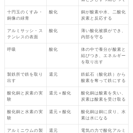
十円玉のくすみ・
酸化
銅が酸素や水、二酸化
銅像の緑青
炭素と反応する
アルミサッシ・ス
酸化
薄い酸化被膜ができ、
テンレスの表面
内部を守る
呼吸
酸化
体の中で養分が酸素と
結びつき、エネルギー
を取り出す
製鉄所で鉄を取り
還元
鉄鉱石（酸化鉄）から
出す
酸素を奪って鉄にする
酸化銅と炭素の実
還元＋酸化
酸化銅は酸素を失い、
験
炭素は酸素を受け取る
酸化銅と水素の実
還元＋酸化
酸化銅は銅に戻り、水
験
素は水になる
アルミニウムの製
還元
電気の力で酸化アルミ