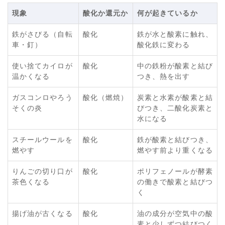
現象
酸化か還元か
何が起きているか
鉄がさびる（自転
酸化
鉄が水と酸素に触れ、
車・釘）
酸化鉄に変わる
使い捨てカイロが
酸化
中の鉄粉が酸素と結び
温かくなる
つき、熱を出す
ガスコンロやろう
酸化（燃焼）
炭素と水素が酸素と結
そくの炎
びつき、二酸化炭素と
水になる
スチールウールを
酸化
鉄が酸素と結びつき、
燃やす
燃やす前より重くなる
りんごの切り口が
酸化
ポリフェノールが酵素
茶色くなる
の働きで酸素と結びつ
く
揚げ油が古くなる
酸化
油の成分が空気中の酸
素と少しずつ結びつく