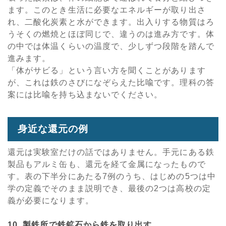
ます。このとき生活に必要なエネルギーが取り出さ
れ、二酸化炭素と水ができます。出入りする物質はろ
うそくの燃焼とほぼ同じで、違うのは進み方です。体
の中では体温くらいの温度で、少しずつ段階を踏んで
進みます。
「体がサビる」という言い方を聞くことがあります
が、これは鉄のさびになぞらえた比喩です。理科の答
案には比喩を持ち込まないでください。
身近な還元の例
還元は実験室だけの話ではありません。手元にある鉄
製品もアルミ缶も、還元を経て金属になったもので
す。表の下半分にあたる7例のうち、はじめの5つは中
学の定義でそのまま説明でき、最後の2つは高校の定
義が必要になります。
10. 製鉄所で鉄鉱石から鉄を取り出す