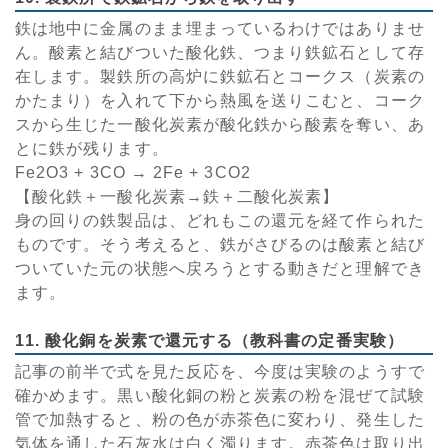
鉄は地中に金属のまま埋まっているわけではありませ
ん。酸素と結びついた酸化鉄、つまり鉄鉱石として存
在します。製鉄所の高炉に鉄鉱石とコークス（炭素の
かたまり）を入れて下から熱風を送りこむと、コーク
スから生じた一酸化炭素が酸化鉄から酸素を奪い、あ
とに鉄が残ります。
Fe2O3 + 3CO → 2Fe + 3CO2
【酸化鉄＋一酸化炭素→鉄＋二酸化炭素】
身の回りの鉄製品は、どれもこの還元を経て作られた
ものです。そう考えると、鉄がさびるのは酸素と結び
ついていた元の状態へ戻ろうとする動きだと理解でき
ます。
11. 酸化銅を炭素で還元する（教科書の定番実験）
記事の前半で式を見た反応を、今度は実験のようすで
確かめます。黒い酸化銅の粉と炭素の粉を混ぜて試験
管で加熱すると、粉の色が赤茶色に変わり、発生した
気体を通した石灰水は白く濁ります。赤茶色は取り出