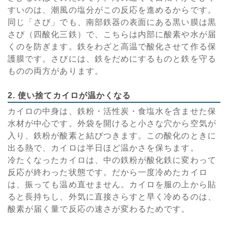
すいのは、潮風の塩分がこの反応を進めるからです。
同じ「さび」でも、南部鉄器の表面にある黒い膜は黒
さび（四酸化三鉄）で、こちらは内部に酸素や水が届
くのを防ぎます。鉄をわざと高温で酸化させて作る保
護膜です。さびには、鉄をだめにするものと鉄を守る
ものの両方があります。
2. 使い捨てカイロが温かくなる
カイロの中身は、鉄粉・活性炭・食塩水を含ませた保
水材が中心です。外袋を開けると小さな穴から空気が
入り、鉄粉が酸素と結びつきます。この酸化のときに
出る熱で、カイロは半日ほど温かさを保ちます。
冷たくなったカイロは、中の鉄粉が酸化鉄に変わって
反応が終わった状態です。だから一度冷めたカイロ
は、振っても温め直せません。カイロを服の上から貼
ると長持ちし、外気に直接さらすと早く冷めるのは、
酸素が届く量で反応の速さが変わるためです。