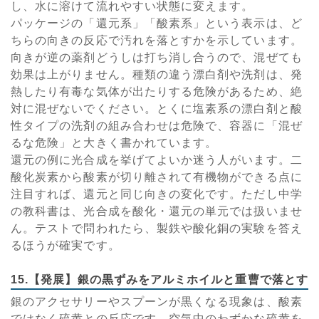
し、水に溶けて流れやすい状態に変えます。
パッケージの「還元系」「酸素系」という表示は、ど
ちらの向きの反応で汚れを落とすかを示しています。
向きが逆の薬剤どうしは打ち消し合うので、混ぜても
効果は上がりません。種類の違う漂白剤や洗剤は、発
熱したり有毒な気体が出たりする危険があるため、絶
対に混ぜないでください。とくに塩素系の漂白剤と酸
性タイプの洗剤の組み合わせは危険で、容器に「混ぜ
るな危険」と大きく書かれています。
還元の例に光合成を挙げてよいか迷う人がいます。二
酸化炭素から酸素が切り離されて有機物ができる点に
注目すれば、還元と同じ向きの変化です。ただし中学
の教科書は、光合成を酸化・還元の単元では扱いませ
ん。テストで問われたら、製鉄や酸化銅の実験を答え
るほうが確実です。
15.【発展】銀の黒ずみをアルミホイルと重曹で落とす
銀のアクセサリーやスプーンが黒くなる現象は、酸素
ではなく硫黄との反応です。空気中のわずかな硫黄を