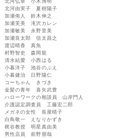
北河弘章 小木博明
北河由実子 夏樹陽子
加瀬侑人 鈴木伸之
加瀬芙美 滝沢カレン
加瀬敏美 永野里美
加瀬良太郎 信太昌之
渡辺晴香 真魚
村野智史 森岡龍
清水結愛 小西はる
小暮洋子 池谷のぶえ
小暮健治 日野陽仁
コーちゃん きづき
金髪の青年 喜矢武豊
ハローワークの相談員 山岸門人
介護認定調査員 工藤宏二郎
メガネの女性 長屋晴子
白鳥敬一 えなりかずき
梶谷教授 明星真由美
男性店員 前野朋哉