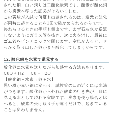
された銅、白い濁りは二酸化炭素です。酸素が酸化銅
から炭素へ移った証拠がそろいました。
この実験が入試で何度も出題されるのは、還元と酸化
が同時に起きることを1回で確かめられるからです。
終わらせるときの手順も頻出です。まず石灰水が逆流
しないようにガラス管を抜き、次に火を消し、最後に
ゴム管をピンチコックで閉じます。空気が入ると、せ
っかく取り出した銅がまた酸化してしまうからです。
12. 酸化銅を水素で還元する
酸化銅に水素を送りながら加熱する方法もあります。
CuO + H2 → Cu + H2O
【酸化銅＋水素→銅＋水】
黒い粉が赤い銅に変わり、試験管の口の近くには水滴
がつきます。酸化銅から外れた酸素の行き先が、目に
見える水として現れる実験です。炭素を使う場合と比
べると、酸素の受け取り手が違うだけで、起きている
ことは変わりません。