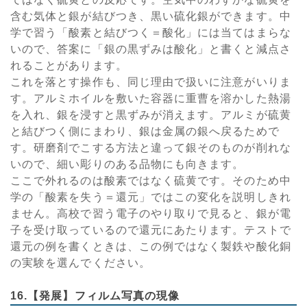
含む気体と銀が結びつき、黒い硫化銀ができます。中
学で習う「酸素と結びつく＝酸化」には当てはまらな
いので、答案に「銀の黒ずみは酸化」と書くと減点さ
れることがあります。
これを落とす操作も、同じ理由で扱いに注意がいりま
す。アルミホイルを敷いた容器に重曹を溶かした熱湯
を入れ、銀を浸すと黒ずみが消えます。アルミが硫黄
と結びつく側にまわり、銀は金属の銀へ戻るためで
す。研磨剤でこする方法と違って銀そのものが削れな
いので、細い彫りのある品物にも向きます。
ここで外れるのは酸素ではなく硫黄です。そのため中
学の「酸素を失う＝還元」ではこの変化を説明しきれ
ません。高校で習う電子のやり取りで見ると、銀が電
子を受け取っているので還元にあたります。テストで
還元の例を書くときは、この例ではなく製鉄や酸化銅
の実験を選んでください。
16.【発展】フィルム写真の現像