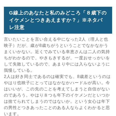
G線上のあなたと私のみどころ「８歳下の
イケメンとつきあえますか？」※ネタバ
レ注意
言いたいことを言い合える中になった2人（理人と也
映子）だが、歳が8歳ちがうということでなかなかう
まくいかない。近くでみている幸恵さんは二人の気持
ちがわかるので、やきもきするが、一度おせっかいを
して失敗しているので、あまり中には入らないように
我慢している。
2人は好き同士であるのは確実でも、8歳差というのは
やはり也映子にとってはなかなかハードルが高い。今
はいいが、この先のことを考えてしまうと自信がない
のであろう。やはり８つも年下のイケメンだといつか
は捨てられてしまうのではないか。という女心は年下
の男性とつきあったことのある人ならよくわかると思
います。