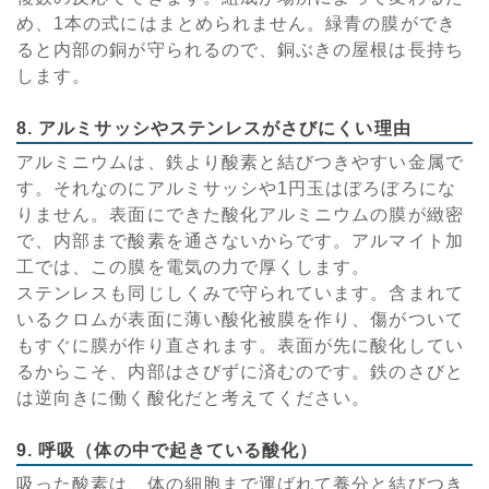
め、1本の式にはまとめられません。緑青の膜ができ
ると内部の銅が守られるので、銅ぶきの屋根は長持ち
します。
8. アルミサッシやステンレスがさびにくい理由
アルミニウムは、鉄より酸素と結びつきやすい金属で
す。それなのにアルミサッシや1円玉はぼろぼろにな
りません。表面にできた酸化アルミニウムの膜が緻密
で、内部まで酸素を通さないからです。アルマイト加
工では、この膜を電気の力で厚くします。
ステンレスも同じしくみで守られています。含まれて
いるクロムが表面に薄い酸化被膜を作り、傷がついて
もすぐに膜が作り直されます。表面が先に酸化してい
るからこそ、内部はさびずに済むのです。鉄のさびと
は逆向きに働く酸化だと考えてください。
9. 呼吸（体の中で起きている酸化）
吸った酸素は、体の細胞まで運ばれて養分と結びつき