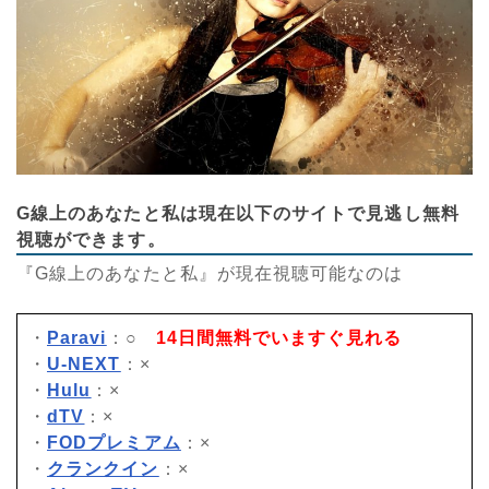
G線上のあなたと私は現在以下のサイトで見逃し無料
視聴ができます。
『G線上のあなたと私』が現在視聴可能なのは
・
Paravi
：○
14日間無料でいますぐ見れる
・
U-NEXT
：×
・
Hulu
：×
・
dTV
：×
・
FODプレミアム
：×
・
クランクイン
：×