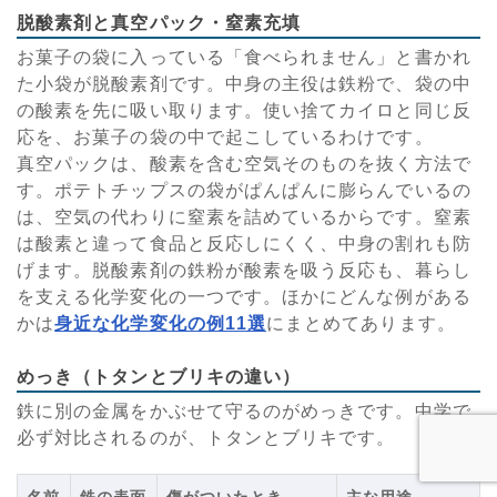
脱酸素剤と真空パック・窒素充填
お菓子の袋に入っている「食べられません」と書かれ
た小袋が脱酸素剤です。中身の主役は鉄粉で、袋の中
の酸素を先に吸い取ります。使い捨てカイロと同じ反
応を、お菓子の袋の中で起こしているわけです。
真空パックは、酸素を含む空気そのものを抜く方法で
す。ポテトチップスの袋がぱんぱんに膨らんでいるの
は、空気の代わりに窒素を詰めているからです。窒素
は酸素と違って食品と反応しにくく、中身の割れも防
げます。脱酸素剤の鉄粉が酸素を吸う反応も、暮らし
を支える化学変化の一つです。ほかにどんな例がある
かは
身近な化学変化の例11選
にまとめてあります。
めっき（トタンとブリキの違い）
鉄に別の金属をかぶせて守るのがめっきです。中学で
必ず対比されるのが、トタンとブリキです。