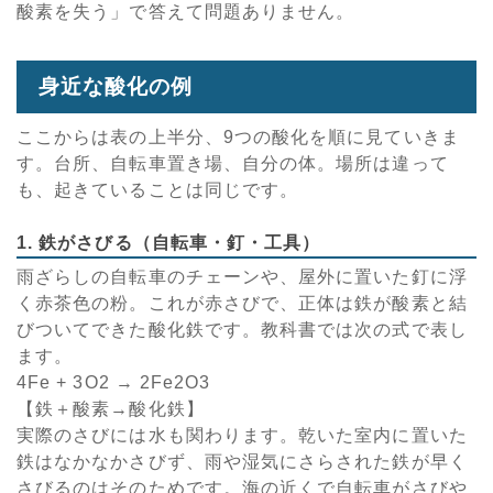
酸素を失う」で答えて問題ありません。
身近な酸化の例
ここからは表の上半分、9つの酸化を順に見ていきま
す。台所、自転車置き場、自分の体。場所は違って
も、起きていることは同じです。
1. 鉄がさびる（自転車・釘・工具）
雨ざらしの自転車のチェーンや、屋外に置いた釘に浮
く赤茶色の粉。これが赤さびで、正体は鉄が酸素と結
びついてできた酸化鉄です。教科書では次の式で表し
ます。
4Fe + 3O2 → 2Fe2O3
【鉄＋酸素→酸化鉄】
実際のさびには水も関わります。乾いた室内に置いた
鉄はなかなかさびず、雨や湿気にさらされた鉄が早く
さびるのはそのためです。海の近くで自転車がさびや