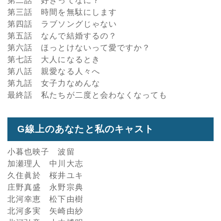
第二話 好きってなに？
第三話 時間を無駄にします
第四話 ラブソングじゃない
第五話 なんで結婚するの？
第六話 ほっとけないって愛ですか？
第七話 大人になるとき
第八話 親愛なる人々へ
第九話 女子力なめんな
最終話 私たちが二度と会わなくなっても
G線上のあなたと私のキャスト
小暮也映子 波留
加瀬理人 中川大志
久住眞於 桜井ユキ
庄野真盛 永野宗典
北河幸恵 松下由樹
北河多実 矢崎由紗