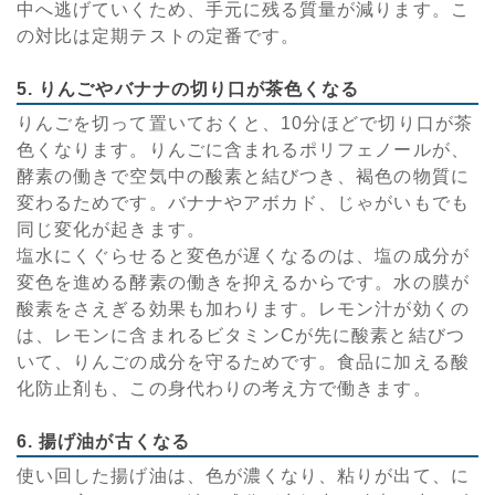
中へ逃げていくため、手元に残る質量が減ります。こ
の対比は定期テストの定番です。
5. りんごやバナナの切り口が茶色くなる
りんごを切って置いておくと、10分ほどで切り口が茶
色くなります。りんごに含まれるポリフェノールが、
酵素の働きで空気中の酸素と結びつき、褐色の物質に
変わるためです。バナナやアボカド、じゃがいもでも
同じ変化が起きます。
塩水にくぐらせると変色が遅くなるのは、塩の成分が
変色を進める酵素の働きを抑えるからです。水の膜が
酸素をさえぎる効果も加わります。レモン汁が効くの
は、レモンに含まれるビタミンCが先に酸素と結びつ
いて、りんごの成分を守るためです。食品に加える酸
化防止剤も、この身代わりの考え方で働きます。
6. 揚げ油が古くなる
使い回した揚げ油は、色が濃くなり、粘りが出て、に