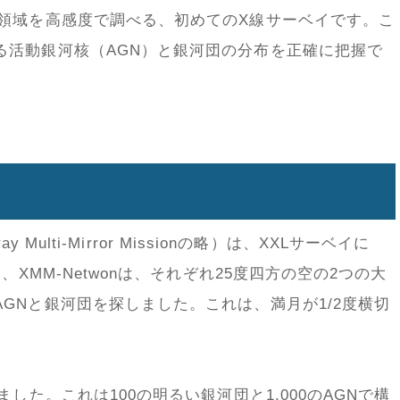
な領域を高感度で調べる、初めてのX線サーベイです。こ
る活動銀河核（AGN）と銀河団の分布を正確に把握で
y Multi-Mirror Missionの略）は、XXLサーベイに
、XMM-Netwonは、それぞれ25度四方の空の2つの大
GNと銀河団を探しました。これは、満月が1/2度横切
した。これは100の明るい銀河団と1,000のAGNで構