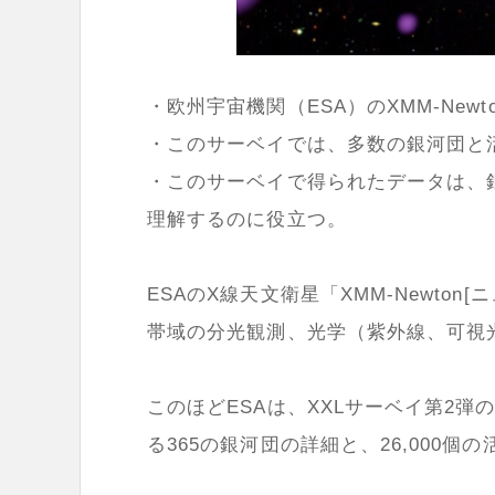
・欧州宇宙機関（ESA）のXMM-Newt
・このサーベイでは、多数の銀河団と
・このサーベイで得られたデータは、
理解するのに役立つ。
ESAのX線天文衛星「XMM-Newto
帯域の分光観測、光学（紫外線、可視
このほどESAは、XXLサーベイ第2
る365の銀河団の詳細と、26,000