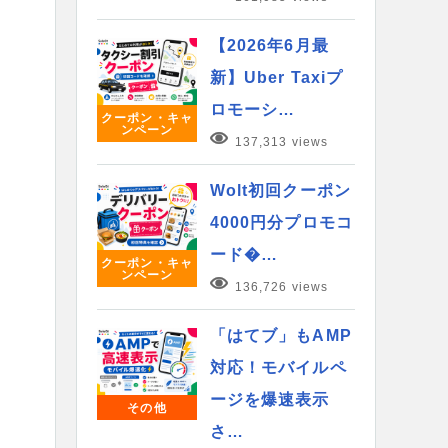
【2026年6月最
新】Uber Taxiプ
ロモーシ…
クーポン・キャ
ンペーン
137,313 views
Wolt初回クーポン
4000円分プロモコ
ード�…
クーポン・キャ
ンペーン
136,726 views
「はてブ」もAMP
対応！モバイルペ
ージを爆速表示
その他
さ…