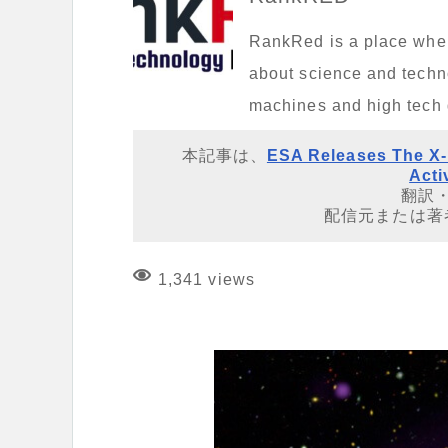
RankRed is a place where 
about science and techno
machines and high tech
本記事は、
ESA Releases The X-
Acti
翻訳
配信元または著
1,341 views