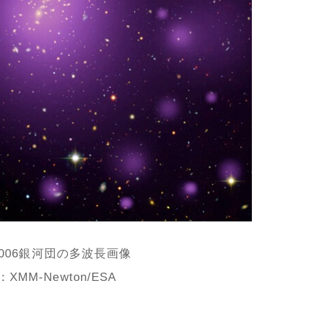
C006銀河団の多波長画像
XMM-Newton/ESA