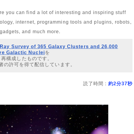
you can find a lot of interesting and inspiring stuff
logy, internet, programming tools and plugins, robots,
 gadgets, and much more.
Ray Survey of 365 Galaxy Clusters and 26,000
ve Galactic Nuclei
を
・再構成したものです。
者の許可を得て配信しています。
読了時間 :
約2分37秒