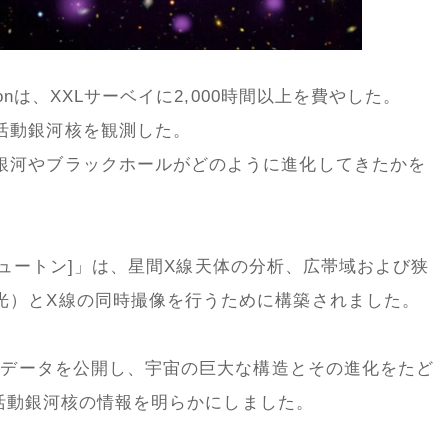
onは、XXLサーベイに2,000時間以上を費やした。
活動銀河核を観測した。
銀河やブラックホールがどのように進化してきたかを
n[ニュートン]」は、星間X線天体の分析、広帯域および狭
光）とX線の同時撮像を行うために構築されました。
弾のデータを公開し、宇宙の巨大な構造とその進化をたど
個の活動銀河核の情報を明らかにしました。