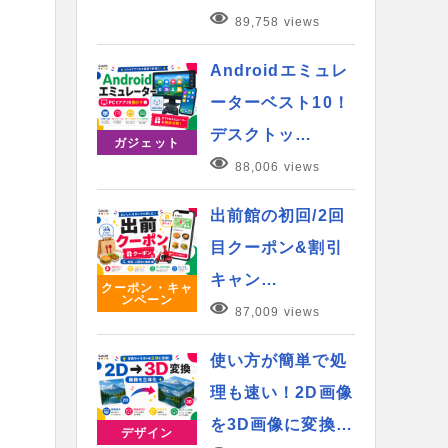
89,758 views
Androidエミュレ
ーターベスト10！
デスクトッ…
ガジェット
88,006 views
出前館の初回/2回
目クーポン&割引
キャン…
クーポン・キャ
ンペーン
87,009 views
使い方が簡単で処
理も速い！2D画像
を3D画像に変換…
デザイン