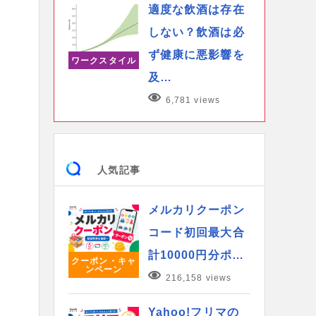
適度な飲酒は存在
しない？飲酒は必
ず健康に悪影響を
ワークスタイル
及…
6,781 views
人気記事
メルカリクーポン
コード初回最大合
計10000円分ポ…
クーポン・キャ
ンペーン
216,158 views
Yahoo!フリマの