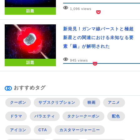
1,096 views
話題
新発見！ガンマ線バーストと極超
新星との関連における未知なる要
素「繭」が解明された
945 views
話題
おすすめタグ
クーポン
サブスクリプション
映画
アニメ
ドラマ
バラエティ
タクシークーポン
配色
アイコン
CTA
カスタマージャーニー