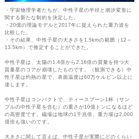
・宇宙物理学者たちが、中性子星の半径と潮汐変形に
関する新たな制約を決定した。
・20億の理論モデルと2017年に捉えられた重力波を
比較した。
・その結果、中性子星の大きさを1.5kmの範囲（12～
13.5km）で推定することができた。
中性子星は、太陽の1.4倍から2.16倍の質量を持つ大
質量星のコアが崩壊したものです。（観測できる）中
性子星は灼熱の星で、表面温度は60万ケルビン以上に
達します。
中性子星はコンパクトで、ティースプーン1杯（サン
プルの中性子星を含む）の重さが10億トンになるほど
の高密度です。磁場は地球の1千兆倍、重力場は2,000
億倍も強いのです。
大きさに関して言えば、中性子星が実際にどのくらい