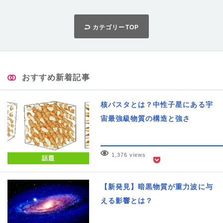
カテゴリーTOP
おすすめ新着記事
核パスタとは？中性子星にある宇
宙最強級物質の構造と強さ
1,376 views
話題
【新発見】暗黒物質が重力波に与
える影響とは？