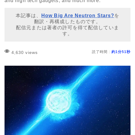
and high tech gadgets, and much more.
本記事は、
How Big Are Neutron Stars?
を
翻訳・再構成したものです。
配信元または著者の許可を得て配信していま
す。
読了時間 :
約1分51秒
4,630 views