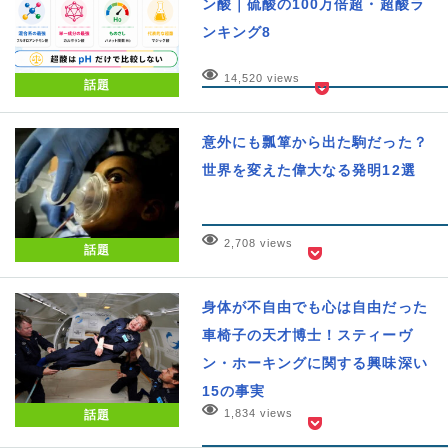
ン酸｜硫酸の100万倍超・超酸ラ
ンキング8
14,520 views
話題
意外にも瓢箪から出た駒だった？
世界を変えた偉大なる発明12選
2,708 views
話題
身体が不自由でも心は自由だった
車椅子の天才博士！スティーヴ
ン・ホーキングに関する興味深い
15の事実
1,834 views
話題