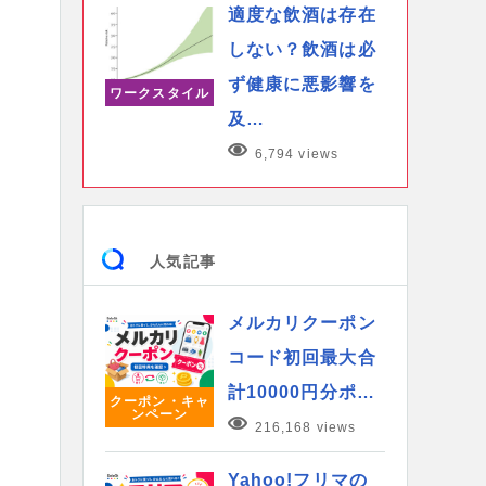
適度な飲酒は存在
しない？飲酒は必
ず健康に悪影響を
ワークスタイル
及…
6,794 views
人気記事
メルカリクーポン
コード初回最大合
計10000円分ポ…
クーポン・キャ
ンペーン
216,168 views
Yahoo!フリマの