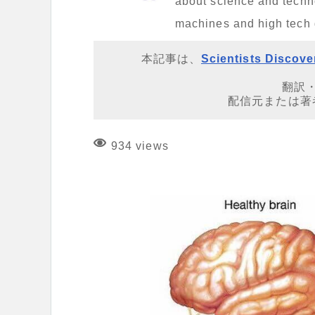
about science and techno
machines and high tech
本記事は、
Scientists Discove
翻訳
配信元または著
934 views