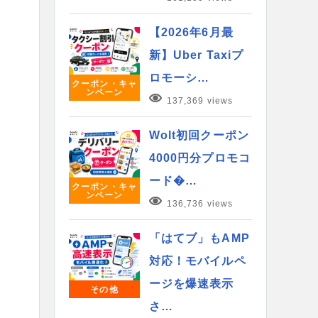
【2026年6月最
新】Uber Taxiプ
ロモーシ…
クーポン・キャ
ンペーン
137,369 views
Wolt初回クーポン
4000円分プロモコ
ード�…
クーポン・キャ
ンペーン
136,736 views
「はてブ」もAMP
対応！モバイルペ
ージを爆速表示
その他
さ…