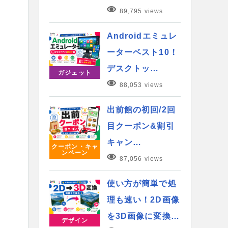
89,795 views
Androidエミュレ
ーターベスト10！
デスクトッ…
ガジェット
88,053 views
出前館の初回/2回
目クーポン&割引
キャン…
クーポン・キャ
ンペーン
87,056 views
使い方が簡単で処
理も速い！2D画像
を3D画像に変換…
デザイン