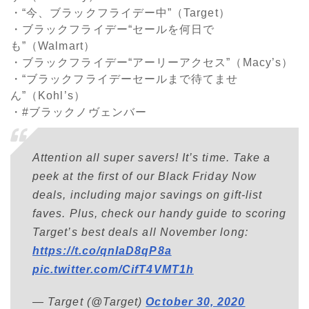
・“今、ブラックフライデー中”（Target）
・ブラックフライデー“セールを何日で
も”（Walmart）
・ブラックフライデー“アーリーアクセス”（Macy’s）
・“ブラックフライデーセールまで待てませ
ん”（Kohl’s）
・#ブラックノヴェンバー
Attention all super savers! It’s time. Take a
peek at the first of our Black Friday Now
deals, including major savings on gift-list
faves. Plus, check our handy guide to scoring
Target’s best deals all November long:
https://t.co/qnIaD8qP8a
pic.twitter.com/CifT4VMT1h
— Target (@Target)
October 30, 2020