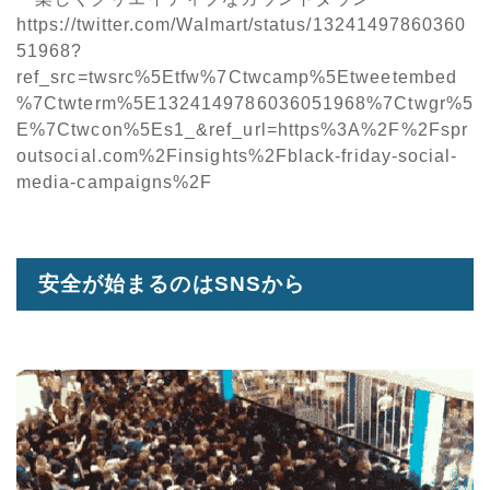
https://twitter.com/Walmart/status/13241497860360
51968?
ref_src=twsrc%5Etfw%7Ctwcamp%5Etweetembed
%7Ctwterm%5E1324149786036051968%7Ctwgr%5
E%7Ctwcon%5Es1_&ref_url=https%3A%2F%2Fspr
outsocial.com%2Finsights%2Fblack-friday-social-
media-campaigns%2F
安全が始まるのはSNSから