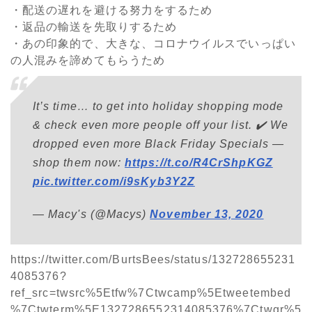
・配送の遅れを避ける努力をするため
・返品の輸送を先取りするため
・あの印象的で、大きな、コロナウイルスでいっぱい
の人混みを諦めてもらうため
It’s time… to get into holiday shopping mode
& check even more people off your list. ✔️ We
dropped even more Black Friday Specials —
shop them now:
https://t.co/R4CrShpKGZ
pic.twitter.com/i9sKyb3Y2Z
— Macy's (@Macys)
November 13, 2020
https://twitter.com/BurtsBees/status/132728655231
4085376?
ref_src=twsrc%5Etfw%7Ctwcamp%5Etweetembed
%7Ctwterm%5E1327286552314085376%7Ctwgr%5