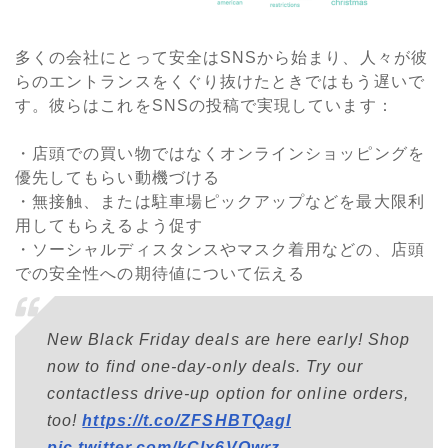
多くの会社にとって安全はSNSから始まり、人々が彼
らのエントランスをくぐり抜けたときではもう遅いで
す。彼らはこれをSNSの投稿で実現しています：
・店頭での買い物ではなくオンラインショッピングを
優先してもらい動機づける
・無接触、または駐車場ピックアップなどを最大限利
用してもらえるよう促す
・ソーシャルディスタンスやマスク着用などの、店頭
での安全性への期待値について伝える
New Black Friday deals are here early! Shop
now to find one-day-only deals. Try our
contactless drive-up option for online orders,
too!
https://t.co/ZFSHBTQagI
pic.twitter.com/kClx6VOwrz