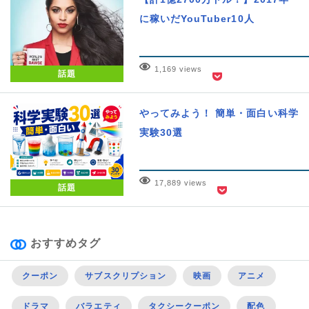
に稼いだYouTuber10人
1,169 views
話題
やってみよう！ 簡単・面白い科学
実験30選
17,889 views
話題
おすすめタグ
クーポン
サブスクリプション
映画
アニメ
ドラマ
バラエティ
タクシークーポン
配色