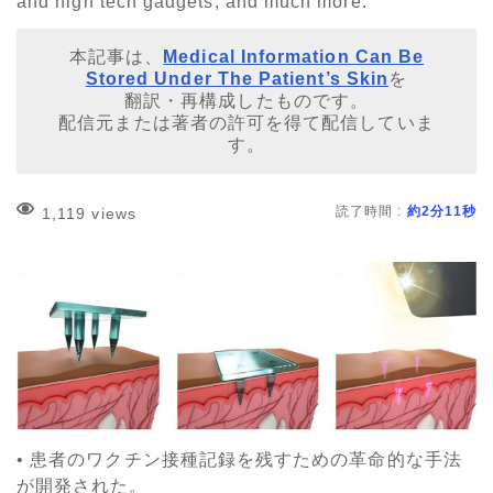
and high tech gadgets, and much more.
本記事は、
Medical Information Can Be
Stored Under The Patient’s Skin
を
翻訳・再構成したものです。
配信元または著者の許可を得て配信していま
す。
読了時間 :
約2分11秒
1,119 views
• 患者のワクチン接種記録を残すための革命的な手法
が開発された。