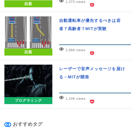
1,373 views
話題
自動運転車が優先するべきは若
者？高齢者？MITが実験
1,068 views
話題
レーザーで音声メッセージを届け
る－MITが開発
1,246 views
プログラミング
おすすめタグ