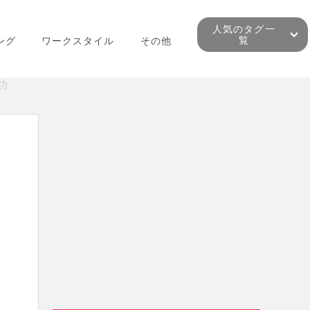
人気のタグ一
覧
ング
ワークスタイル
その他
功