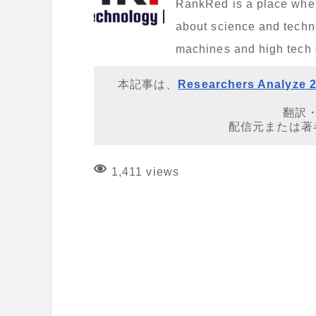
RankRed is a place where 
about science and techno
machines and high tech
本記事は、
Researchers Analyze 2
翻訳
配信元または著
1,411 views