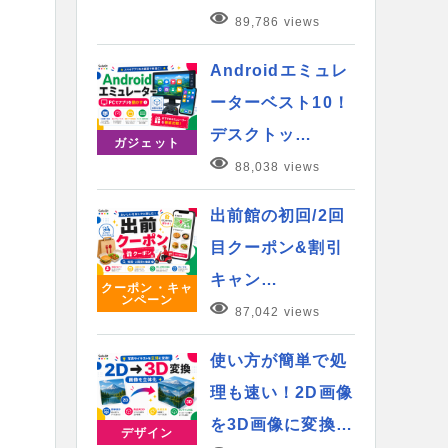
89,786 views
Androidエミュレ
ーターベスト10！
デスクトッ…
ガジェット
88,038 views
出前館の初回/2回
目クーポン&割引
キャン…
クーポン・キャ
ンペーン
87,042 views
使い方が簡単で処
理も速い！2D画像
を3D画像に変換…
デザイン