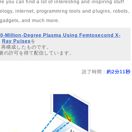
you can find a lot of interesting and inspiring stuff
logy, internet, programming tools and plugins, robots,
 gadgets, and much more.
0-Million-Degree Plasma Using Femtosecond X-
Ray Pulses
を
・再構成したものです。
者の許可を得て配信しています。
読了時間 :
約2分11秒