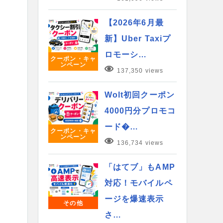
【2026年6月最
新】Uber Taxiプ
ロモーシ…
クーポン・キャ
ンペーン
137,350 views
Wolt初回クーポン
4000円分プロモコ
ード�…
クーポン・キャ
ンペーン
136,734 views
「はてブ」もAMP
対応！モバイルペ
ージを爆速表示
その他
さ…