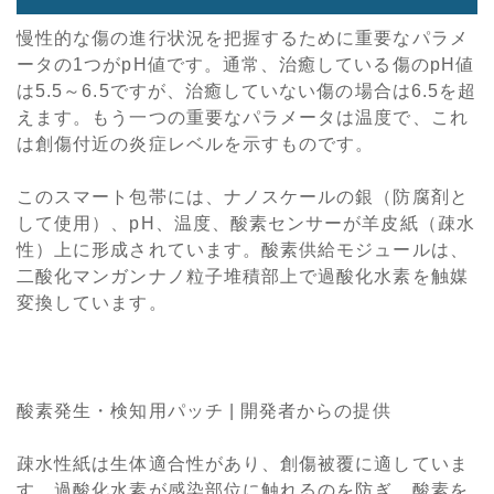
慢性的な傷の進行状況を把握するために重要なパラメ
ータの1つがpH値です。通常、治癒している傷のpH値
は5.5～6.5ですが、治癒していない傷の場合は6.5を超
えます。もう一つの重要なパラメータは温度で、これ
は創傷付近の炎症レベルを示すものです。
このスマート包帯には、ナノスケールの銀（防腐剤と
して使用）、pH、温度、酸素センサーが羊皮紙（疎水
性）上に形成されています。酸素供給モジュールは、
二酸化マンガンナノ粒子堆積部上で過酸化水素を触媒
変換しています。
酸素発生・検知用パッチ | 開発者からの提供
疎水性紙は生体適合性があり、創傷被覆に適していま
す。過酸化水素が感染部位に触れるのを防ぎ、酸素を