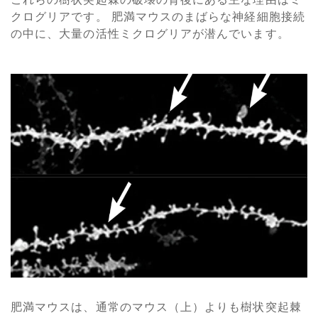
クログリアです。 肥満マウスのまばらな神経細胞接続
の中に、大量の活性ミクログリアが潜んでいます。
肥満マウスは、通常のマウス（上）よりも樹状突起棘