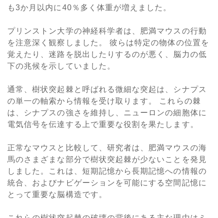
も3か月以内に40％多く体重が増えました。
プリンストン大学の神経科学者は、肥満マウスの行動
を注意深く観察しました。 彼らは特定の物体の位置を
覚えたり、迷路を脱出したりするのが悪く、脳力の低
下の兆候を示していました。
通常、樹状突起棘と呼ばれる微細な突起は、シナプス
の単一の軸索から情報を受け取ります。 これらの棘
は、シナプスの強さを維持し、ニューロンの細胞体に
電気信号を伝達する上で重要な役割を果たします。
正常なマウスと比較して、研究者は、肥満マウスの海
馬のさまざまな部分で樹状突起棘が少ないことを発見
しました。これは、短期記憶から長期記憶への情報の
統合、およびナビゲーションを可能にする空間記憶に
とって重要な脳構造です。
これらの樹状突起棘の破壊の背後にある主な理由はミ