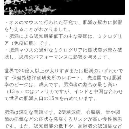
・オスのマウスで行われた研究で、肥満が脳力に影響
を与えることがわかりました。
・肥満による認知機能低下の主な要因は、ミクログリ
ア（免疫細胞）です。
・肥満マウスの過剰なミクログリアは樹状突起棘を破
壊し、思考のパフォーマンスに影響を与えます。
世界で20億人以上が太りすぎまたは肥満のいずれかで
す–保健指標評価研究所のレポート。 先進国では肥満
率のピークは、成人です。肥満者の割合が最も高い
（13％）のはアメリカですが、インドと中国は合わせ
て世界の肥満人口の15％を占めています。
肥満は深刻な問題です。2型糖尿病、心臓病、骨や関
節の病気などの症状を発症するリスクが高い慢性疾患
です。また、認知機能の低下や、高齢者の認知症など