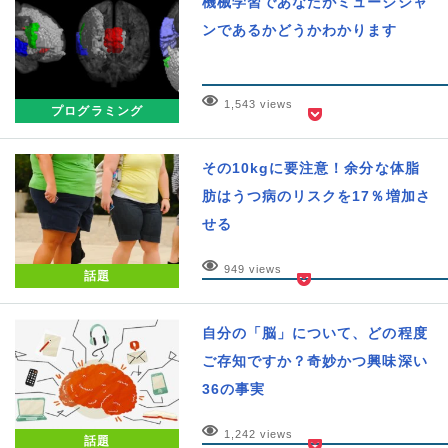
機械学習であなたがミュージシャ
ンであるかどうかわかります
1,543 views
プログラミング
その10kgに要注意！余分な体脂
肪はうつ病のリスクを17％増加さ
せる
949 views
話題
自分の「脳」について、どの程度
ご存知ですか？奇妙かつ興味深い
36の事実
1,242 views
話題