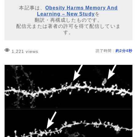
本記事は、
Obesity Harms Memory And
Learning – New Study
を
翻訳・再構成したものです。
配信元または著者の許可を得て配信していま
す。
読了時間 :
約2分4秒
1,221 views