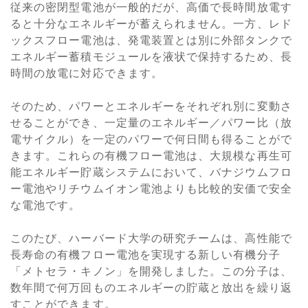
従来の密閉型電池が一般的だが、高価で長時間放電す
ると十分なエネルギーが蓄えられません。一方、レド
ックスフロー電池は、発電装置とは別に外部タンクで
エネルギー蓄積モジュールを液状で保持するため、長
時間の放電に対応できます。
そのため、パワーとエネルギーをそれぞれ別に変動さ
せることができ、一定量のエネルギー／パワー比（放
電サイクル）を一定のパワーで何日間も得ることがで
きます。これらの有機フロー電池は、大規模な再生可
能エネルギー貯蔵システムにおいて、バナジウムフロ
ー電池やリチウムイオン電池よりも比較的安価で安全
な電池です。
このたび、ハーバード大学の研究チームは、高性能で
長寿命の有機フロー電池を実現する新しい有機分子
「メトセラ・キノン」を開発しました。この分子は、
数年間で何万回ものエネルギーの貯蔵と放出を繰り返
すことができます。