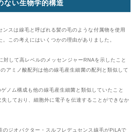
のない生物学的構造
センスは線毛と呼ばれる髪の毛のような付属物を使用
た。この考えにはいくつかの理由がありました。
質に対して高レベルのメッセンジャーRNAを示したこと
スのアミノ酸配列は他の線毛産生細菌の配列と類似して
成遺伝子のゲノム構成も他の線毛産生細菌と類似していたこと
維が欠失しており、細胞外に電子を伝達することができなか
のジオバクター・スルフレデュセンス線毛がPiLAで