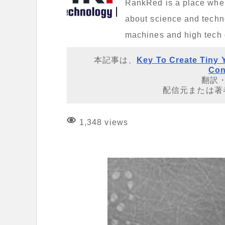
RankRed is a place where 
about science and techno
machines and high tech
本記事は、
Key To Create Tiny Y
Con
翻訳
配信元または著
1,348 views