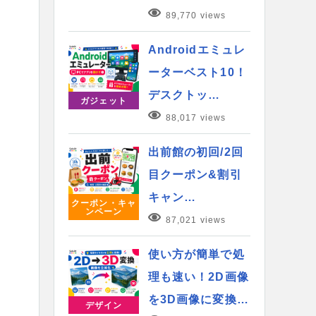
89,770 views
Androidエミュレ
ーターベスト10！
デスクトッ…
ガジェット
88,017 views
出前館の初回/2回
目クーポン&割引
キャン…
クーポン・キャ
ンペーン
87,021 views
使い方が簡単で処
理も速い！2D画像
を3D画像に変換…
デザイン