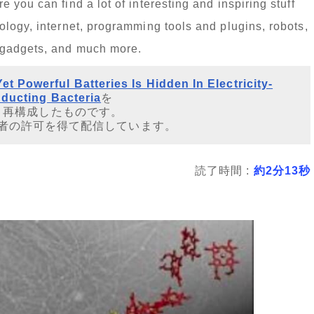
you can find a lot of interesting and inspiring stuff
logy, internet, programming tools and plugins, robots,
 gadgets, and much more.
et Powerful Batteries Is Hidden In Electricity-
ducting Bacteria
を
・再構成したものです。
者の許可を得て配信しています。
読了時間 :
約2分13秒