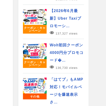
【2026年6月最
新】Uber Taxiプ
ロモーシ…
クーポン・キャ
ンペーン
137,327 views
Wolt初回クーポン
4000円分プロモコ
ード�…
クーポン・キャ
ンペーン
136,730 views
「はてブ」もAMP
対応！モバイルペ
ージを爆速表示
その他
さ…