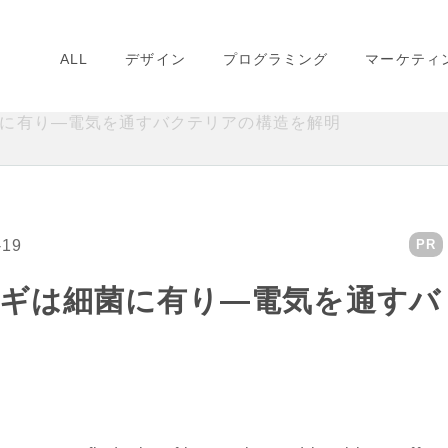
ALL
デザイン
プログラミング
マーケティ
に有り―電気を通すバクテリアの構造を解明
-19
PR
ギは細菌に有り―電気を通すバ
明