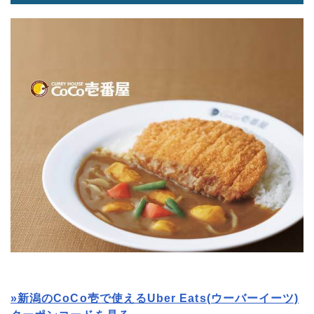
»新潟のCoCo壱で使えるUber Eats(ウーバーイーツ)