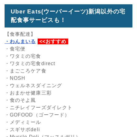
Uber Eats(ウーバーイーツ)新潟以外の宅
配食事サービスも！
【食事配達】
・わんまいる
<<おすすめ
・食宅便
・ワタミの宅食
・ワタミの宅食direct
・まごころケア食
・NOSH
・ウェルネスダイニング
・おまかせ健康三彩
・食のそよ風
・ニチレイフーズダイレクト
・GOFOOD（ゴーフード）
・メディミール
・スギサポdeli
・Muscle Deli（マッスルデリ）