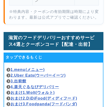
ン
※特典内容・クーポンの有効期限は時期により変
わります。最新は公式アプリでご確認ください。
滋賀のフードデリバリーおすすめサービ
ス4選とクーポンコード【配達・出前】
タップできるもくじ
1.menu(メニュー)
2.Uber Eats(ウーバーイーツ)
3.出前館
4.楽天ぐるなびデリバリー
おまけ1.Wolt(ウォルト)
おまけ2.DiDiFood(ディディフード)
おまけ3.Foodpanda(フードパンダ)