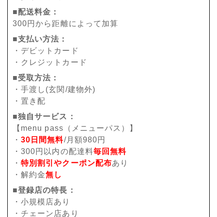
■配送料金：
300円から距離によって加算
■支払い方法：
・デビットカード
・クレジットカード
■受取方法：
・手渡し(玄関/建物外)
・置き配
■独自サービス：
【menu pass（メニューパス）】
・
30日間無料
/月額980円
・300円以内の配達料
毎回無料
・
特別割引やクーポン配布
あり
・解約金
無し
■登録店の特長：
・小規模店あり
・チェーン店あり