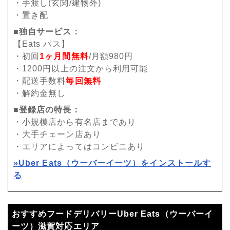
・手渡し(玄関/建物外)
・置き配
■独自サービス：
【Eats パス】
・初回
1ヶ月間無料
/月額980円
・1200円以上の注文から利用可能
・配送手数料
毎回無料
・解約金無し
■登録店の特長：
・小規模店から有名店まであり
・大手チェーン店あり
・エリアによってはコンビニあり
»Uber Eats（ウーバーイーツ）をインストールす
る
おすすめフードデリバリーUber Eats（ウーバーイ
ーツ）滋賀対応エリア