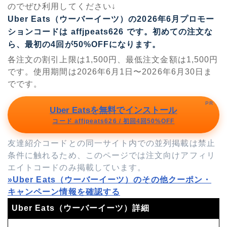
のでぜひ利用してください↓
Uber Eats（ウーバーイーツ）の2026年6月プロモー
ションコードは
affjpeats626
です。初めての注文な
ら、最初の4回が50%OFFになります。
各注文の割引上限は1,500円、最低注文金額は1,500円
です。使用期間は2026年6月1日〜2026年6月30日ま
でです。
PR
Uber Eatsを無料でインストール
コード affjpeats626 / 初回4回50%OFF
友達紹介コードとの同一サイト内での並列掲載は禁止
条件に触れるため、このページでは注文向けアフィリ
エイトコードのみ掲載しています。
»Uber Eats（ウーバーイーツ）のその他クーポン・
キャンペーン情報を確認する
Uber Eats（ウーバーイーツ）詳細