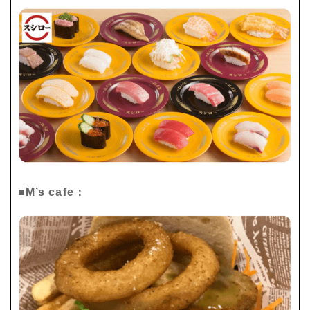
■M’s cafe：