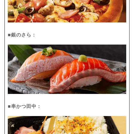
■銀のさら：
■串かつ田中：