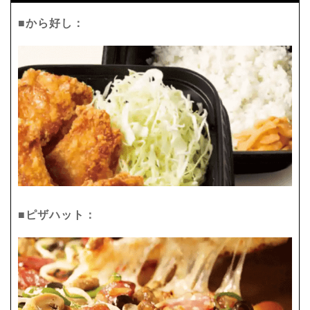
■から好し：
■ピザハット：