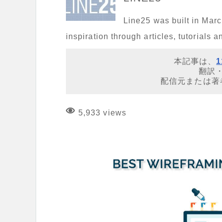
Line25 was built in Mar
inspiration through articles, tutorials 
本記事は、
1
翻訳
配信元または著
5,933 views