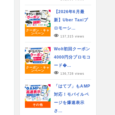
【2026年6月最
新】Uber Taxiプ
ロモーシ…
クーポン・キャ
ンペーン
137,315 views
Wolt初回クーポン
4000円分プロモコ
ード�…
クーポン・キャ
ンペーン
136,728 views
「はてブ」もAMP
対応！モバイルペ
ージを爆速表示
その他
さ…