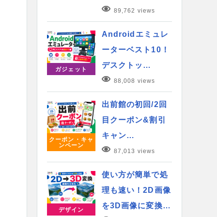
89,762 views
Androidエミュレ
ーターベスト10！
デスクトッ…
ガジェット
88,008 views
出前館の初回/2回
目クーポン&割引
キャン…
クーポン・キャ
ンペーン
87,013 views
使い方が簡単で処
理も速い！2D画像
を3D画像に変換…
デザイン