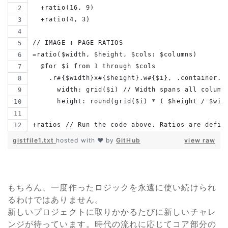
  +ratio(16, 9)
  +ratio(4, 3)
// IMAGE + PAGE RATIOS
=ratio($width, $height, $cols: $columns)
  @for $i from 1 through $cols
    .r#{$width}x#{$height}.w#{$i}, .container.w
      width: grid($i) // Width spans all column
      height: round(grid($i) * ( $height / $wid
+ratios // Run the code above. Ratios are defin
gistfile1.txt
hosted with ❤ by
GitHub
view raw
もちろん、一度作ったロジックを永遠に使い続けられ
るわけではありません。
新しいプロジェクトに取りかかるたびに新しいチャレ
ンジが待っています。時代の流れに応じてコア部分の