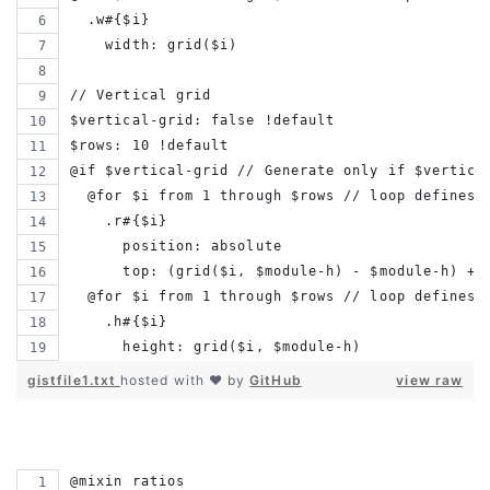
  .w#{$i}
    width: grid($i)
// Vertical grid
$vertical-grid: false !default
$rows: 10 !default
@if $vertical-grid // Generate only if $vertica
  @for $i from 1 through $rows // loop defines 
    .r#{$i}
      position: absolute
      top: (grid($i, $module-h) - $module-h) + 
  @for $i from 1 through $rows // loop defines 
    .h#{$i}
      height: grid($i, $module-h)
gistfile1.txt
hosted with ❤ by
GitHub
view raw
@mixin ratios