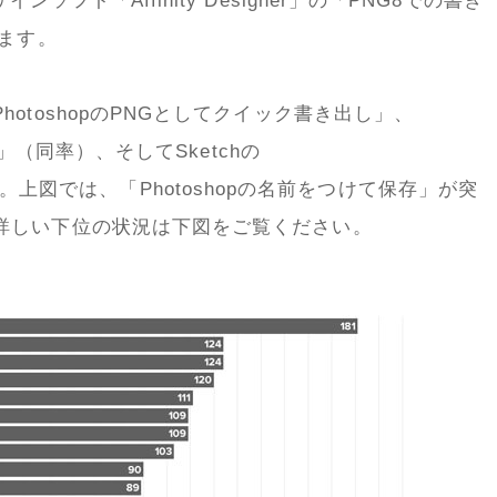
フト「Affinity Designer」の「PNG8での書き
きます。
otoshopのPNGとしてクイック書き出し」、
し」（同率）、そしてSketchの
が続きます。上図では、「Photoshopの名前をつけて保存」が突
詳しい下位の状況は下図をご覧ください。