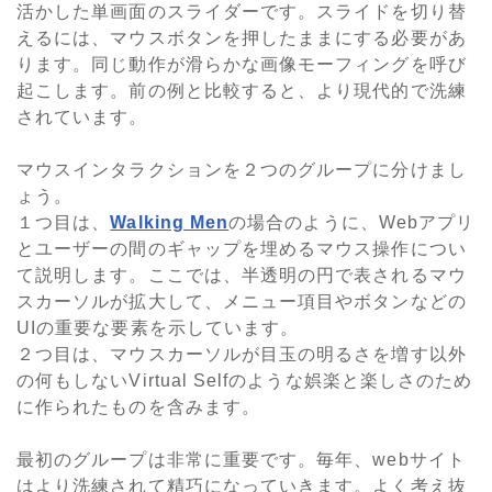
活かした単画面のスライダーです。スライドを切り替
えるには、マウスボタンを押したままにする必要があ
ります。同じ動作が滑らかな画像モーフィングを呼び
起こします。前の例と比較すると、より現代的で洗練
されています。
マウスインタラクションを２つのグループに分けまし
ょう。
１つ目は、
Walking Men
の場合のように、Webアプリ
とユーザーの間のギャップを埋めるマウス操作につい
て説明します。ここでは、半透明の円で表されるマウ
スカーソルが拡大して、メニュー項目やボタンなどの
UIの重要な要素を示しています。
２つ目は、マウスカーソルが目玉の明るさを増す以外
の何もしないVirtual Selfのような娯楽と楽しさのため
に作られたものを含みます。
最初のグループは非常に重要です。毎年、webサイト
はより洗練されて精巧になっていきます。よく考え抜