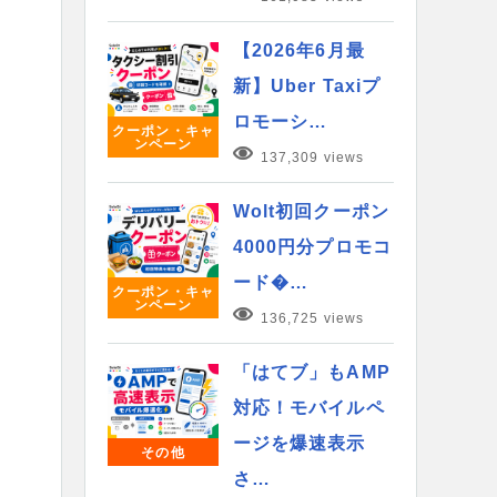
【2026年6月最
新】Uber Taxiプ
ロモーシ…
クーポン・キャ
ンペーン
137,309 views
Wolt初回クーポン
4000円分プロモコ
ード�…
クーポン・キャ
ンペーン
136,725 views
「はてブ」もAMP
対応！モバイルペ
ージを爆速表示
その他
さ…