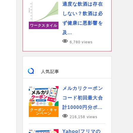
適度な飲酒は存在
しない？飲酒は必
ず健康に悪影響を
ワークスタイル
及…
6,780 views
人気記事
メルカリクーポン
コード初回最大合
計10000円分ポ…
クーポン・キャ
ンペーン
216,158 views
Yahoo!フリマの