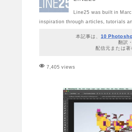
Line25 was built in Mar
inspiration through articles, tutorials 
本記事は、
10 Photosho
翻訳
配信元または著
7,405 views