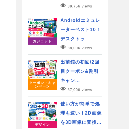
89,756 views
Androidエミュレ
ーターベスト10！
デスクトッ…
ガジェット
88,006 views
出前館の初回/2回
目クーポン&割引
キャン…
クーポン・キャ
ンペーン
87,008 views
使い方が簡単で処
理も速い！2D画像
を3D画像に変換…
デザイン