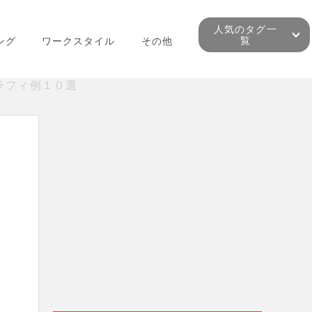
人気のタグ一
覧
ング
ワークスタイル
その他
ラフィ例１０選