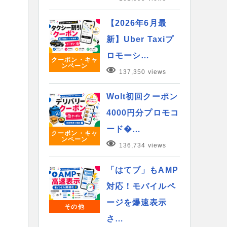
【2026年6月最
新】Uber Taxiプ
ロモーシ…
クーポン・キャ
ンペーン
137,350 views
Wolt初回クーポン
4000円分プロモコ
ード�…
クーポン・キャ
ンペーン
136,734 views
「はてブ」もAMP
対応！モバイルペ
ージを爆速表示
その他
さ…