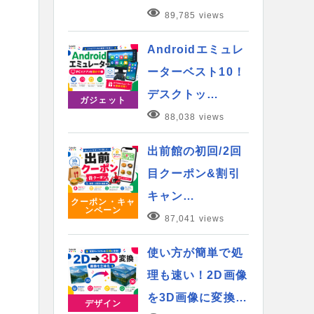
89,785 views
Androidエミュレ
ーターベスト10！
デスクトッ…
ガジェット
88,038 views
出前館の初回/2回
目クーポン&割引
キャン…
クーポン・キャ
ンペーン
87,041 views
使い方が簡単で処
理も速い！2D画像
を3D画像に変換…
デザイン