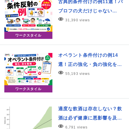
古典的条件付けの例11選！パ
ブロフの犬だけじゃない…
31,390 views
ワークスタイル
オペラント条件付けの例14
選！正の強化・負の強化を…
55,193 views
ワークスタイル
適度な飲酒は存在しない？飲
酒は必ず健康に悪影響を及…
6,791 views